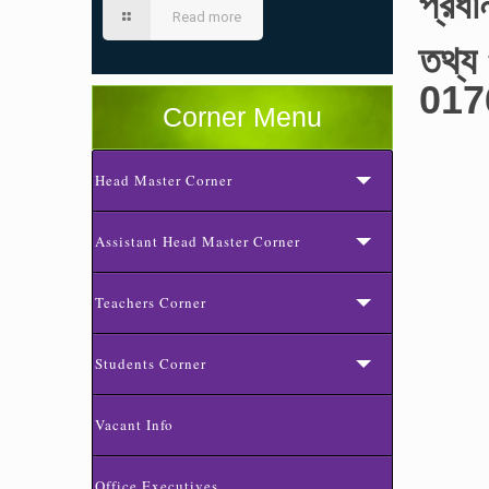
প্রধ
Read more
তথ্য 
017
Corner Menu
Head Master Corner
Assistant Head Master Corner
Teachers Corner
Students Corner
Vacant Info
Office Executives