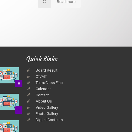
Read more
Quick Links
Board Result
CT/MT
Term/Class Final
0
Calendar
Contact
About Us
Video Gallery
1
Photo Gallery
Digital Contents