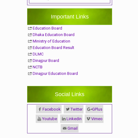
Important Links
Education Board
Dhaka Education Board
Ministry of Education
Education Board Result
DLMC
Dinajpur Board
NCTB
Dinajpur Education Board
Social Links
Facebook
Twitter
GPlus
Youtube
Linkedin
Vimeo
Gmail