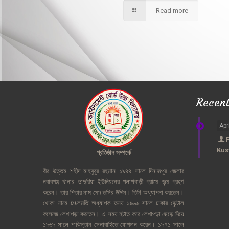
Read more
Recen
Apr
Kus
প্রতিষ্ঠান
সম্পর্কে
বীর
উত্তম
শহীদ
মাহবুবুর
রহমান
১৯৪৪
সালে
দিনাজপুর
জেলার
নবাবগঞ্জ
থানার
ভাদুরিয়া
ইউনিয়নের
পলাশবাড়ী
গ্রামে
জন্ম
গ্রহণ
করেন।
তার
পিতার
নাম
মোঃ
তসির
উদ্দিন।
তিনি
অধ্যাপনা
করতেন।
খোকা
নামে
চঞ্চলমতি
অধ্যাপক
তনয়
১৯৬৬
সালে
ঢাকার
ডেন্টাল
কলেজে
লেখাপড়া
করতেন।
এ
সময়
হটাত
করে
লেখাপড়া
ছেড়ে
দিয়ে
১৯৬৯
সালে
পাকিস্তান
সেনাবাহিতে
যোগদান
করেন।
১৯৭১
সালে