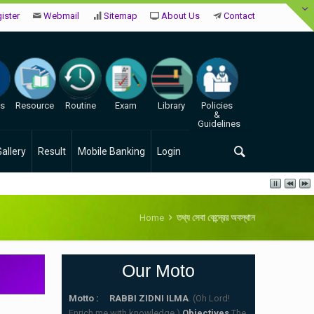
ister
Webmail
Sitemap
About Us
Contact
es
Resource
Routine
Exam
Library
Policies
&
Guidelines
Gallery
Result
Mobile Banking
Login
Home
তথ্য সেবা কেন্দ্রের অবস্থান
Our Moto
Motto : RABBI ZIDNI ILMA
. (Oh Lord!
Enrich me with knowledge.)
Objectives
The