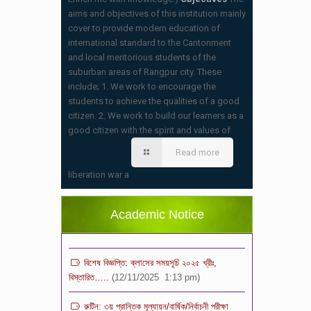
aims and objectives of this institution mainly
cover to provide modern education of
international standard to the Cantonment
and local meritorious students of the
suburban areas of Rangpur city. These
include; 1. We work to encourage the
students to achieve the qualities of a good
citizen. 2. We work to build our learners as a
good citizen with the spirit and values of
স্কুলের ছুটির তালিকা ও বর্ষপঞ্জি – ২০২৬
Read more
(20/07/2026 2:14 pm)
liberation war a
২০২৬ শিক্ষাবর্ষে ভর্তি পুন: বিজ্ঞপ্তিঃ শিশু থেকে নবম
শ্রেণি পযর্ন্ত ফরম বিতরন চলছে… বিস্তারিত
Academic Notice
(11/12/2025 2:38 pm)
বিশেষ বিজ্ঞপ্তি: ক্লাসের সময়সূচি ২০২৫ খ্রীঃ,
বিস্তারিত…..
(12/11/2025 1:13 pm)
রুটিন: ৩য় প্রান্তিক মূল্যায়ন/বার্ষিক/নির্বাচনী পরীক্ষা
-২০২৫ খ্রীঃ, বিস্তারিত…..
(12/11/2025 12:59 pm)