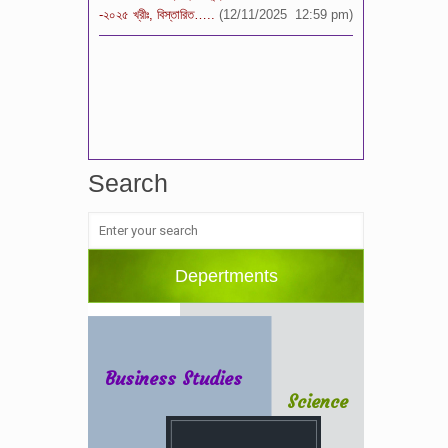
Search
Depertments
Business Studies
Science