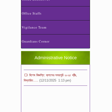
Office Staffs
Vigilance Team
স্কুলের ছুটির তালিকা ও বর্ষপঞ্জি – ২০২৬
(20/07/2026 2:14 pm)
Guardians Corner
২০২৬ শিক্ষাবর্ষে ভর্তি পুন: বিজ্ঞপ্তিঃ শিশু থেকে নবম
শ্রেণি পযর্ন্ত ফরম বিতরন চলছে… বিস্তারিত
Administrative Notice
(11/12/2025 2:38 pm)
বিশেষ বিজ্ঞপ্তি: ক্লাসের সময়সূচি ২০২৫ খ্রীঃ,
বিস্তারিত…..
(12/11/2025 1:13 pm)