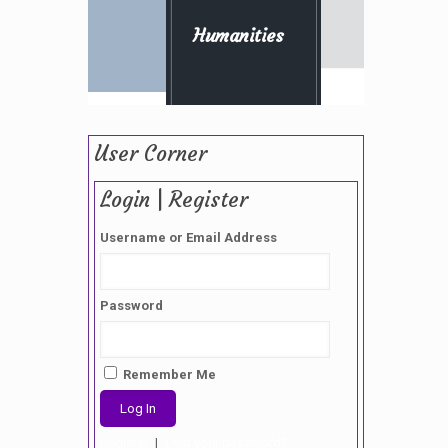
Humanities
User Corner
Login | Register
Username or Email Address
Password
Remember Me
Register
|
Lost your password?