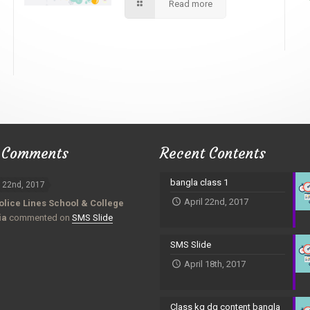
Read more
 Comments
Recent Contents
bangla class 1
l 22nd, 2017
April 22nd, 2017
olice Lines School & College
ia
commented on
SMS Slide
SMS Slide
April 18th, 2017
Class kg dg content bangla