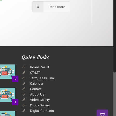
Read more
Quick Links
Board Result
CT/MT
Term/Class Final
0
Calendar
Contact
About Us
Video Gallery
1
Photo Gallery
Digital Contents