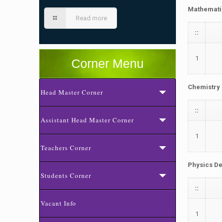
Mathemati
Read more
::
1
Corner Menu
Chemistry
Head Master Corner
::
Assistant Head Master Corner
1
Teachers Corner
Physics D
Students Corner
::
Vacant Info
1