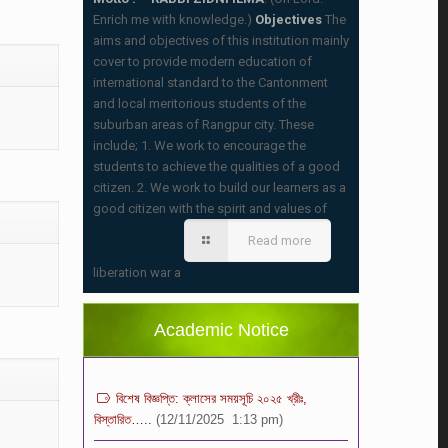
Enrich me with knowledge.)
Objectives
The
aims and objectives of this institution mainly
cover to provide modern education of
international standard to the Cantonment
and local meritorious students of the
suburban areas of Rangpur city. These
include; 1. We work to encourage the
students to achieve the qualities of a good
citizen. 2. We work to build our learners as a
good citizen with the spirit and values of
স্কুলের ছুটির তালিকা ও বর্ষপঞ্জি – ২০২৬
Read more
(20/07/2026 2:14 pm)
liberation war a
২০২৬ শিক্ষাবর্ষে ভর্তি পুন: বিজ্ঞপ্তিঃ শিশু থেকে নবম
শ্রেণি পযর্ন্ত ফরম বিতরন চলছে… বিস্তারিত
(11/12/2025 2:38 pm)
Academic Notice
বিশেষ বিজ্ঞপ্তি: ক্লাসের সময়সূচি ২০২৫ খ্রীঃ,
বিস্তারিত…..
(12/11/2025 1:13 pm)
রুটিন: ৩য় প্রান্তিক মূল্যায়ন/বার্ষিক/নির্বাচনী পরীক্ষা