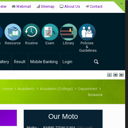
ster
Webmail
Sitemap
About Us
Contact
s
Resource
Routine
Exam
Library
Policies
&
Guidelines
allery
Result
Mobile Banking
Login
Home
Academic
Academic (College)
Department
Science
Our Moto
Motto : RABBI ZIDNI ILMA
. (Oh Lord!