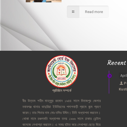
Read more
Recent
Apri
P
Kust
প্রতিষ্ঠান
সম্পর্কে
বীর
উত্তম
শহীদ
মাহবুবুর
রহমান
১৯৪৪
সালে
দিনাজপুর
জেলার
নবাবগঞ্জ
থানার
ভাদুরিয়া
ইউনিয়নের
পলাশবাড়ী
গ্রামে
জন্ম
গ্রহণ
করেন।
তার
পিতার
নাম
মোঃ
তসির
উদ্দিন।
তিনি
অধ্যাপনা
করতেন।
খোকা
নামে
চঞ্চলমতি
অধ্যাপক
তনয়
১৯৬৬
সালে
ঢাকার
ডেন্টাল
কলেজে
লেখাপড়া
করতেন।
এ
সময়
হটাত
করে
লেখাপড়া
ছেড়ে
দিয়ে