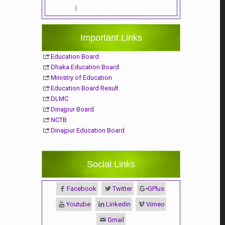
Register
|
Lost your password?
Important Links
Education Board
Dhaka Education Board
Ministry of Education
Education Board Result
DLMC
Dinajpur Board
NCTB
Dinajpur Education Board
Social Links
Facebook
Twitter
GPlus
Youtube
Linkedin
Vimeo
Gmail