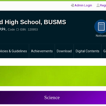
Admin Login
Regi
d High School, BUSMS
994.
Code
EIIN : 120953
Notice
licies & Guidelines
Achievements
Download
Digital Contents
G
Science