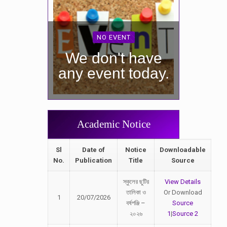
NO EVENT
We don't have
any event today.
Academic Notice
Sl
Date of
Notice
Downloadable
No.
Publication
Title
Source
স্কুলের ছুটির
View Details
তালিকা ও
Or Download
1
20/07/2026
বর্ষপঞ্জি –
Source
২০২৬
1
|
Source 2