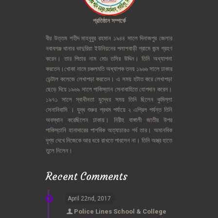
প্রতিষ্ঠান
সম্পর্কে
বীর
উত্তম
শহীদ
মাহবুবুর
রহমান
১৯৪৪
সালে
দিনাজপুর
জেলার
নবাবগঞ্জ
থানার
ভাদুরিয়া
ইউনিয়নের
পলাশবাড়ী
গ্রামে
জন্ম
গ্রহণ
করেন।
তার
পিতার
নাম
মোঃ
তসির
উদ্দিন।
তিনি
অধ্যাপনা
করতেন।খোকা
নামে
চঞ্চলমতি
অধ্যাপক
তনয়
১৯৬৬
সালে
ঢাকার
ডেন্টাল
কলেজে
লেখাপড়া
করতেন।
এ
সময়
হটাত
করে
লেখাপড়া
ছেড়ে
দিয়ে
১৯৬৯
সালে
পাকিস্তান
সেনাবাহিতে
যোগদান
করেন।
১৯৭১
সালে
স্বাধীনতা
যুদ্ধের
সময়
তিনি
ছিলেন
কুমিল্লা
সেনানিবাসি
।
যুদ্ধ
শুরুর
প্রথম
পর্যায়ে
২
এপ্রিল
পর্যন্ত
তিনি
অবস্থান
করেছিলেন
ঢাকায়।
নিরীহ
বাঙ্গালী
জাতীর
উপর
পাকিস্তানি
হানাদারের
পাশবিক
অত্যাচারও
গর্ব
তার।
অমানবিক
দৃশ্য
দেখে
নিজেকে
আর
ধরে
রাখতে
পারলেন
না।
তিনি
অস্ত্র
হাতে
তুলে
নিলেন।
Recent Comments
April 22nd, 2017
Police Lines School & College