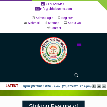
3173 (ARMY)
info@cbhsbusms.com
Admin Login
Register
Webmail
Sitemap
About Us
Contact
LATEST
২০২৬ শিক্ষাবর্ষে ভর্তি পুন: বিজ্ঞপ্তিঃ শিশু থেকে নবম শ্রেণি পযর্ন্ত ফরম বিতরন চল
Striking Feature of