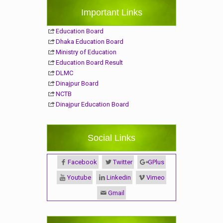
Important Links
Education Board
Dhaka Education Board
Ministry of Education
Education Board Result
DLMC
Dinajpur Board
NCTB
Dinajpur Education Board
Social Links
Facebook
Twitter
GPlus
Youtube
Linkedin
Vimeo
Gmail