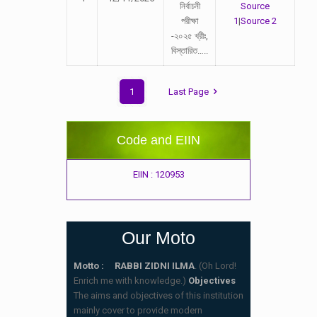
নির্বাচনী
Source
পরীক্ষা
1
|
Source 2
-২০২৫ খ্রীঃ,
বিস্তারিত…..
1
Last Page
Code and EIIN
EIIN : 120953
Our Moto
Motto : RABBI ZIDNI ILMA
. (Oh Lord!
Enrich me with knowledge.)
Objectives
The aims and objectives of this institution
mainly cover to provide modern