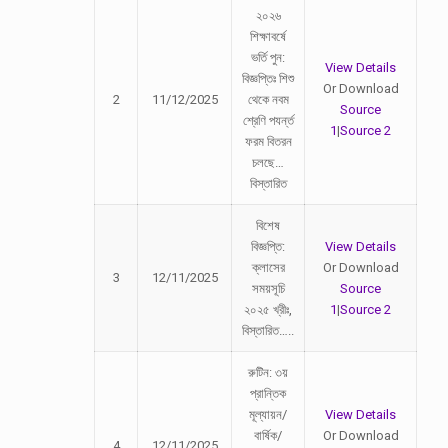
২০২৬
শিক্ষাবর্ষে
ভর্তি পুন:
View Details
বিজ্ঞপ্তিঃ শিশু
Or Download
2
11/12/2025
থেকে নবম
Source
শ্রেণি পযর্ন্ত
1
|
Source 2
ফরম বিতরন
চলছে…
বিস্তারিত
বিশেষ
বিজ্ঞপ্তি:
View Details
ক্লাসের
Or Download
3
12/11/2025
সময়সূচি
Source
২০২৫ খ্রীঃ,
1
|
Source 2
বিস্তারিত…..
রুটিন: ৩য়
প্রান্তিক
মূল্যায়ন/
View Details
বার্ষিক/
Or Download
4
12/11/2025