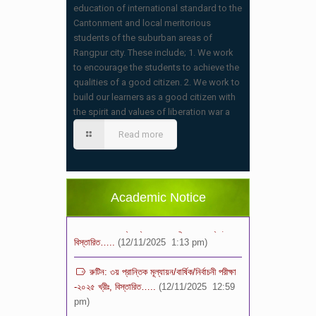
education of international standard to the
Cantonment and local meritorious
students of the suburban areas of
Rangpur city. These include; 1. We work
to encourage the students to achieve the
qualities of a good citizen. 2. We work to
build our learners as a good citizen with
স্কুলের ছুটির তালিকা ও বর্ষপঞ্জি – ২০২৬
the spirit and values of liberation war a
(20/07/2026 2:14 pm)
Read more
২০২৬ শিক্ষাবর্ষে ভর্তি পুন: বিজ্ঞপ্তিঃ শিশু থেকে নবম
শ্রেণি পযর্ন্ত ফরম বিতরন চলছে… বিস্তারিত
(11/12/2025 2:38 pm)
Academic Notice
বিশেষ বিজ্ঞপ্তি: ক্লাসের সময়সূচি ২০২৫ খ্রীঃ,
বিস্তারিত…..
(12/11/2025 1:13 pm)
রুটিন: ৩য় প্রান্তিক মূল্যায়ন/বার্ষিক/নির্বাচনী পরীক্ষা
-২০২৫ খ্রীঃ, বিস্তারিত…..
(12/11/2025 12:59
pm)