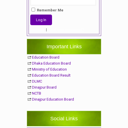
Remember Me
Register
|
Lost your password?
Important Links
Education Board
Dhaka Education Board
Ministry of Education
Education Board Result
DLMC
Dinajpur Board
NCTB
Dinajpur Education Board
Social Links