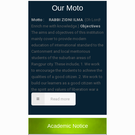
Our Moto
Motto : RABBI ZIDNI ILMA
. (Oh Lord!
Enrich me with knowledge.)
Objectives
The aims and objectives of this institution
mainly cover to provide modern
education of international standard to the
Cantonment and local meritorious
students of the suburban areas of
Rangpur city. These include; 1. We work
to encourage the students to achieve the
qualities of a good citizen. 2. We work to
build our learners as a good citizen with
the spirit and values of liberation war a
স্কুলের ছুটির তালিকা ও বর্ষপঞ্জি – ২০২৬
(20/07/2026 2:14 pm)
Read more
২০২৬ শিক্ষাবর্ষে ভর্তি পুন: বিজ্ঞপ্তিঃ শিশু থেকে নবম
শ্রেণি পযর্ন্ত ফরম বিতরন চলছে… বিস্তারিত
(11/12/2025 2:38 pm)
Academic Notice
বিশেষ বিজ্ঞপ্তি: ক্লাসের সময়সূচি ২০২৫ খ্রীঃ,