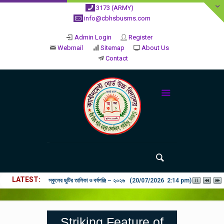
3173 (ARMY)
info@cbhsbusms.com
Admin Login
Register
Webmail
Sitemap
About Us
Contact
LATEST
২০২৬ শিক্ষাবর্ষে ভর্তি পুন: বিজ্ঞপ্তিঃ শিশু থেকে নবম শ্রেণি পযর্ন্ত ফরম বিতরন চল
Striking Feature of