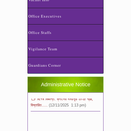
Office Executives
Office Staffs
Vigilance Team
স্কুলের ছুটির তালিকা ও বর্ষপঞ্জি – ২০২৬
(20/07/2026 2:14 pm)
Guardians Corner
২০২৬ শিক্ষাবর্ষে ভর্তি পুন: বিজ্ঞপ্তিঃ শিশু থেকে নবম
শ্রেণি পযর্ন্ত ফরম বিতরন চলছে… বিস্তারিত
(11/12/2025 2:38 pm)
Administrative Notice
বিশেষ বিজ্ঞপ্তি: ক্লাসের সময়সূচি ২০২৫ খ্রীঃ,
বিস্তারিত…..
(12/11/2025 1:13 pm)