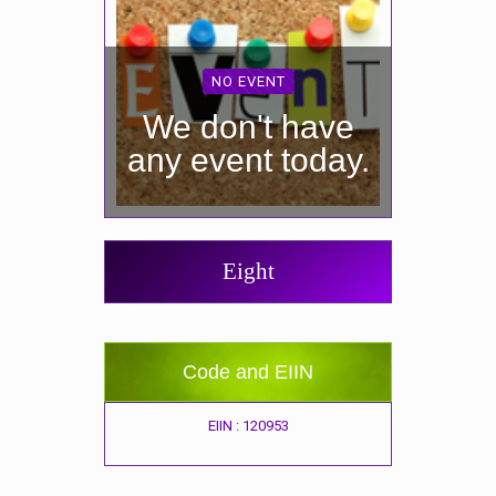
NO EVENT
We don't have
any event today.
Eight
Code and EIIN
EIIN : 120953