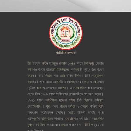
প্রতিষ্ঠান
সম্পর্কে
বীর
উত্তম
শহীদ
মাহবুবুর
রহমান
১৯৪৪
সালে
দিনাজপুর
জেলার
নবাবগঞ্জ
থানার
ভাদুরিয়া
ইউনিয়নের
পলাশবাড়ী
গ্রামে
জন্ম
গ্রহণ
করেন।
তার
পিতার
নাম
মোঃ
তসির
উদ্দিন।
তিনি
অধ্যাপনা
করতেন।খোকা
নামে
চঞ্চলমতি
অধ্যাপক
তনয়
১৯৬৬
সালে
ঢাকার
ডেন্টাল
কলেজে
লেখাপড়া
করতেন।
এ
সময়
হটাত
করে
লেখাপড়া
ছেড়ে
দিয়ে
১৯৬৯
সালে
পাকিস্তান
সেনাবাহিতে
যোগদান
করেন।
১৯৭১
সালে
স্বাধীনতা
যুদ্ধের
সময়
তিনি
ছিলেন
কুমিল্লা
সেনানিবাসি
।
যুদ্ধ
শুরুর
প্রথম
পর্যায়ে
২
এপ্রিল
পর্যন্ত
তিনি
অবস্থান
করেছিলেন
ঢাকায়।
নিরীহ
বাঙ্গালী
জাতীর
উপর
পাকিস্তানি
হানাদারের
পাশবিক
অত্যাচারও
গর্ব
তার।
অমানবিক
দৃশ্য
দেখে
নিজেকে
আর
ধরে
রাখতে
পারলেন
না।
তিনি
অস্ত্র
হাতে
তুলে
নিলেন।