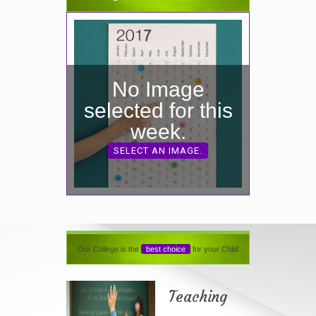
No Image
selected for this
week.
SELECT AN IMAGE.
Our College is the
best choice
for your Child
Teaching