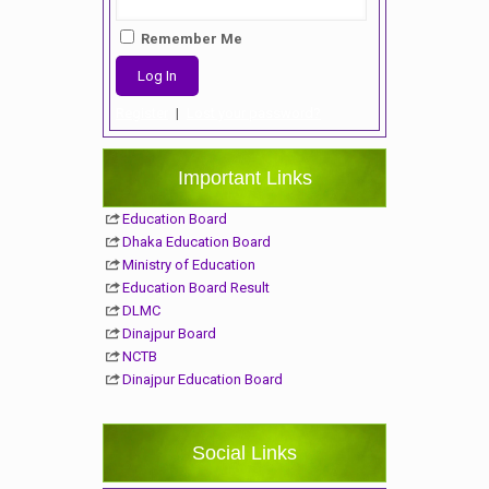
Remember Me
Register
|
Lost your password?
Important Links
Education Board
Dhaka Education Board
Ministry of Education
Education Board Result
DLMC
Dinajpur Board
NCTB
Dinajpur Education Board
Social Links