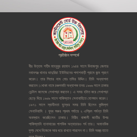
প্রতিষ্ঠান
সম্পর্কে
বীর
উত্তম
শহীদ
মাহবুবুর
রহমান
১৯৪৪
সালে
দিনাজপুর
জেলার
নবাবগঞ্জ
থানার
ভাদুরিয়া
ইউনিয়নের
পলাশবাড়ী
গ্রামে
জন্ম
গ্রহণ
করেন।
তার
পিতার
নাম
মোঃ
তসির
উদ্দিন।
তিনি
অধ্যাপনা
করতেন।খোকা
নামে
চঞ্চলমতি
অধ্যাপক
তনয়
১৯৬৬
সালে
ঢাকার
ডেন্টাল
কলেজে
লেখাপড়া
করতেন।
এ
সময়
হটাত
করে
লেখাপড়া
ছেড়ে
দিয়ে
১৯৬৯
সালে
পাকিস্তান
সেনাবাহিতে
যোগদান
করেন।
১৯৭১
সালে
স্বাধীনতা
যুদ্ধের
সময়
তিনি
ছিলেন
কুমিল্লা
সেনানিবাসি
।
যুদ্ধ
শুরুর
প্রথম
পর্যায়ে
২
এপ্রিল
পর্যন্ত
তিনি
অবস্থান
করেছিলেন
ঢাকায়।
নিরীহ
বাঙ্গালী
জাতীর
উপর
পাকিস্তানি
হানাদারের
পাশবিক
অত্যাচারও
গর্ব
তার।
অমানবিক
দৃশ্য
দেখে
নিজেকে
আর
ধরে
রাখতে
পারলেন
না।
তিনি
অস্ত্র
হাতে
তুলে
নিলেন।