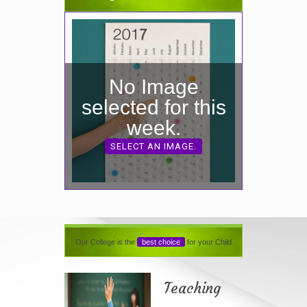
No Image
selected for this
week.
SELECT AN IMAGE.
Our College is the
best choice
for your Child
Teaching