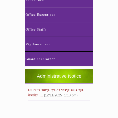
Office Executives
Office Staffs
Vigilance Team
স্কুলের ছুটির তালিকা ও বর্ষপঞ্জি – ২০২৬
(20/07/2026 2:14 pm)
Guardians Corner
২০২৬ শিক্ষাবর্ষে ভর্তি পুন: বিজ্ঞপ্তিঃ শিশু থেকে নবম
শ্রেণি পযর্ন্ত ফরম বিতরন চলছে… বিস্তারিত
(11/12/2025 2:38 pm)
Administrative Notice
বিশেষ বিজ্ঞপ্তি: ক্লাসের সময়সূচি ২০২৫ খ্রীঃ,
বিস্তারিত…..
(12/11/2025 1:13 pm)