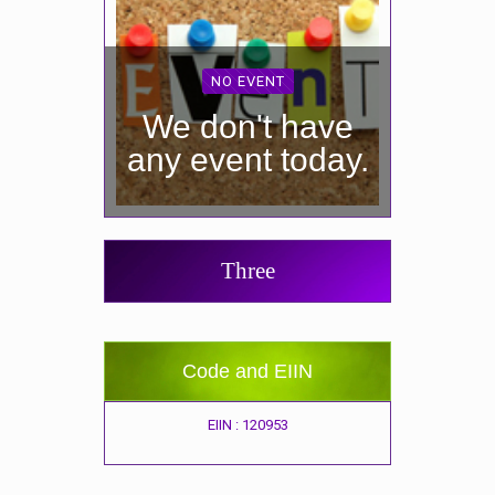
NO EVENT
We don't have
any event today.
Three
Code and EIIN
EIIN : 120953