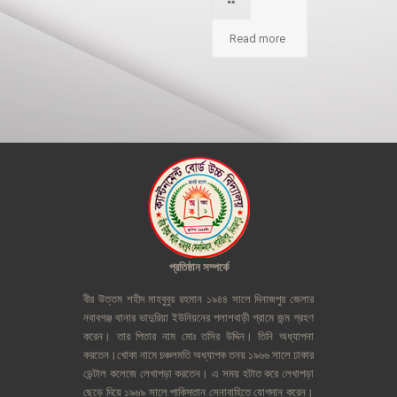
Read more
প্রতিষ্ঠান
সম্পর্কে
বীর
উত্তম
শহীদ
মাহবুবুর
রহমান
১৯৪৪
সালে
দিনাজপুর
জেলার
নবাবগঞ্জ
থানার
ভাদুরিয়া
ইউনিয়নের
পলাশবাড়ী
গ্রামে
জন্ম
গ্রহণ
করেন।
তার
পিতার
নাম
মোঃ
তসির
উদ্দিন।
তিনি
অধ্যাপনা
করতেন।খোকা
নামে
চঞ্চলমতি
অধ্যাপক
তনয়
১৯৬৬
সালে
ঢাকার
ডেন্টাল
কলেজে
লেখাপড়া
করতেন।
এ
সময়
হটাত
করে
লেখাপড়া
ছেড়ে
দিয়ে
১৯৬৯
সালে
পাকিস্তান
সেনাবাহিতে
যোগদান
করেন।