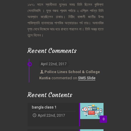
১৯৭১
সালে
স্বাধীনতা
যুদ্ধের
সময়
তিনি
ছিলেন
কুমিল্লা
সেনানিবাসি
।
যুদ্ধ
শুরুর
প্রথম
পর্যায়ে
২
এপ্রিল
পর্যন্ত
তিনি
অবস্থান
করেছিলেন
ঢাকায়।
নিরীহ
বাঙ্গালী
জাতীর
উপর
পাকিস্তানি
হানাদারের
পাশবিক
অত্যাচারও
গর্ব
তার।
অমানবিক
দৃশ্য
দেখে
নিজেকে
আর
ধরে
রাখতে
পারলেন
না।
তিনি
অস্ত্র
হাতে
তুলে
নিলেন।
Recent Comments
April 22nd, 2017
Police Lines School & College
Kustia
commented on
SMS Slide
Recent Contents
bangla class 1
April 22nd, 2017
0