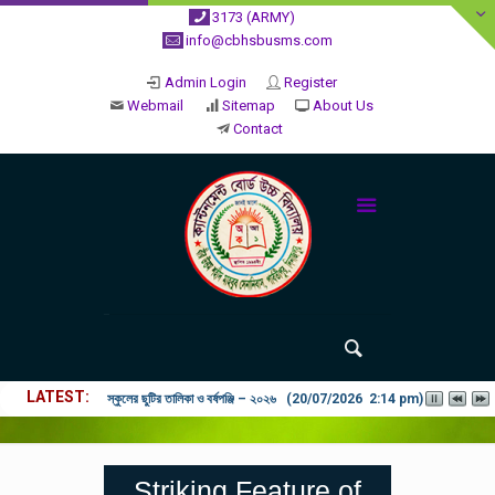
3173 (ARMY)
info@cbhsbusms.com
Admin Login
Register
Webmail
Sitemap
About Us
Contact
LATEST
২০২৬ শিক্ষাবর্ষে ভর্তি পুন: বিজ্ঞপ্তিঃ শিশু থেকে নবম শ্রেণি পযর্ন্ত ফরম বিতরন চল
Striking Feature of