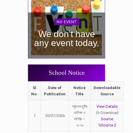
NO EVENT
We don't have
any event today.
School Notice
Sl
Date of
Notice
Downloadable
No.
Publication
Title
Source
স্কুলের ছুটির
View Details
তালিকা ও
Or Download
1
20/07/2026
বর্ষপঞ্জি –
Source
২০২৬
1
|
Source 2