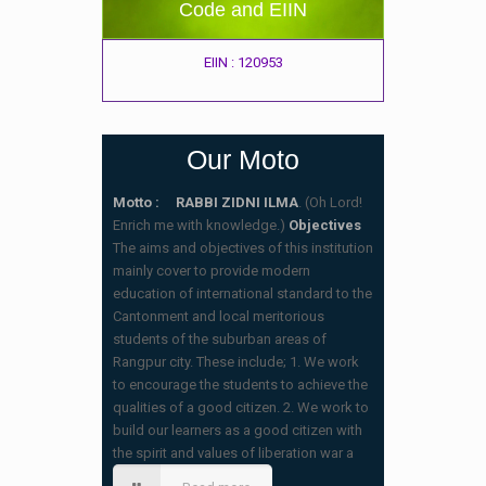
Code and EIIN
EIIN : 120953
Our Moto
Motto : RABBI ZIDNI ILMA
. (Oh Lord!
Enrich me with knowledge.)
Objectives
The aims and objectives of this institution
mainly cover to provide modern
education of international standard to the
Cantonment and local meritorious
students of the suburban areas of
Rangpur city. These include; 1. We work
to encourage the students to achieve the
qualities of a good citizen. 2. We work to
build our learners as a good citizen with
স্কুলের ছুটির তালিকা ও বর্ষপঞ্জি – ২০২৬
the spirit and values of liberation war a
(20/07/2026 2:14 pm)