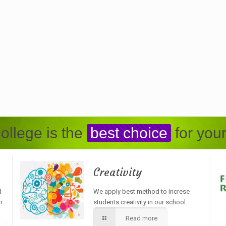
ollege is the
best choice
for your
Creativity
d
We apply best method to increse
r
students creativity in our school.
Read more