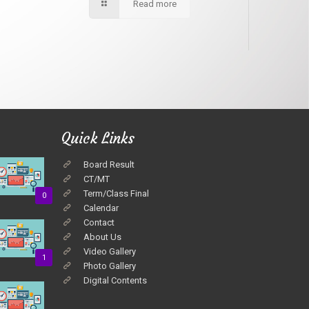
Read more
Quick Links
Board Result
CT/MT
Term/Class Final
0
Calendar
Contact
About Us
Video Gallery
1
Photo Gallery
Digital Contents