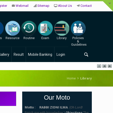
ister
Webmail
Sitemap
About Us
Contact
es
Resource
Routine
Exam
Library
Policies
&
Guidelines
Gallery
Result
Mobile Banking
Login
Home
Library
Our Moto
Motto : RABBI ZIDNI ILMA
. (Oh Lord!
Enrich me with knowledge.)
Objectives
The