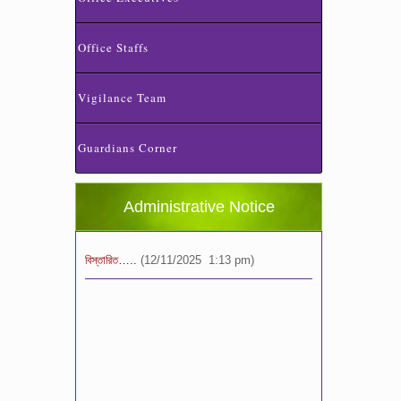
Office Staffs
স্কুলের ছুটির তালিকা ও বর্ষপঞ্জি – ২০২৬
Vigilance Team
(20/07/2026 2:14 pm)
২০২৬ শিক্ষাবর্ষে ভর্তি পুন: বিজ্ঞপ্তিঃ শিশু থেকে নবম
Guardians Corner
শ্রেণি পযর্ন্ত ফরম বিতরন চলছে… বিস্তারিত
(11/12/2025 2:38 pm)
Administrative Notice
বিশেষ বিজ্ঞপ্তি: ক্লাসের সময়সূচি ২০২৫ খ্রীঃ,
বিস্তারিত…..
(12/11/2025 1:13 pm)