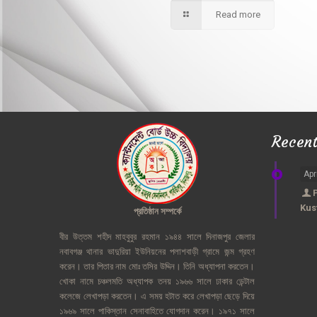
Read more
Recen
Apr
Kus
প্রতিষ্ঠান
সম্পর্কে
বীর
উত্তম
শহীদ
মাহবুবুর
রহমান
১৯৪৪
সালে
দিনাজপুর
জেলার
নবাবগঞ্জ
থানার
ভাদুরিয়া
ইউনিয়নের
পলাশবাড়ী
গ্রামে
জন্ম
গ্রহণ
করেন।
তার
পিতার
নাম
মোঃ
তসির
উদ্দিন।
তিনি
অধ্যাপনা
করতেন।
খোকা
নামে
চঞ্চলমতি
অধ্যাপক
তনয়
১৯৬৬
সালে
ঢাকার
ডেন্টাল
কলেজে
লেখাপড়া
করতেন।
এ
সময়
হটাত
করে
লেখাপড়া
ছেড়ে
দিয়ে
১৯৬৯
সালে
পাকিস্তান
সেনাবাহিতে
যোগদান
করেন।
১৯৭১
সালে