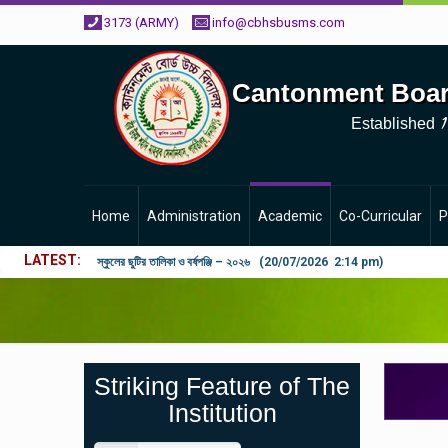
3173 (ARMY)
info@cbhsbusms.com
Cantonment Boar
1
Established
Home
Administration
Academic
Co-Curricular
P
LATEST
২০২৬ শিক্ষাবর্ষে ভর্তি পুন: বিজ্ঞপ্তিঃ শিশু থেকে নবম শ্রেণি পযর্ন্ত ফরম বিতরন চল
Striking Feature of The
Institution