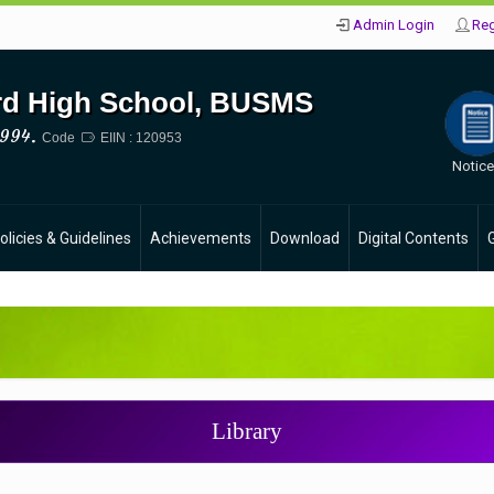
Admin Login
Reg
d High School, BUSMS
994.
Code
EIIN : 120953
Notic
olicies & Guidelines
Achievements
Download
Digital Contents
ছে… বিস্তারিত (11/12/2025 2:38 pm)
Library