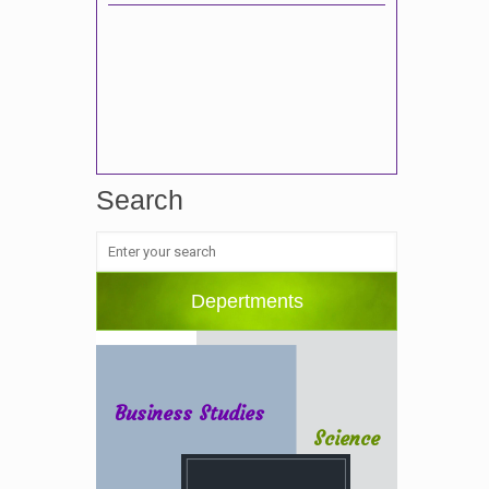
Search
Depertments
Business Studies
Science