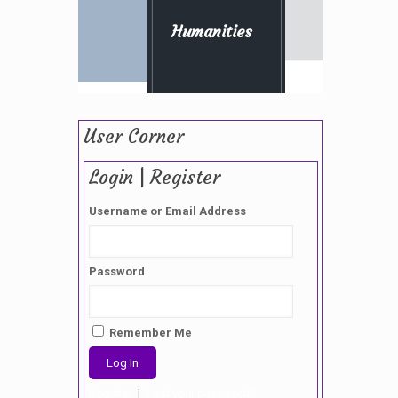
Humanities
User Corner
Login | Register
Username or Email Address
Password
Remember Me
Register
|
Lost your password?