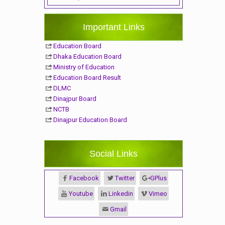
Important Links
Education Board
Dhaka Education Board
Ministry of Education
Education Board Result
DLMC
Dinajpur Board
NCTB
Dinajpur Education Board
Social Links
Facebook
Twitter
GPlus
Youtube
Linkedin
Vimeo
Gmail