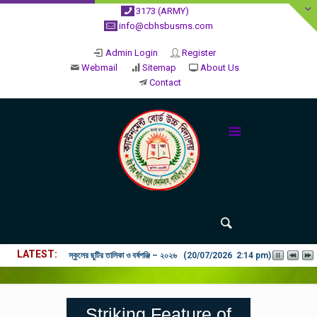
3173 (ARMY)
info@cbhsbusms.com
Admin Login
Register
Webmail
Sitemap
About Us
Contact
LATEST
২০২৬ শিক্ষাবর্ষে ভর্তি পুন: বিজ্ঞপ্তিঃ শিশু থেকে নবম শ্রেণি পযর্ন্ত ফরম বিতরন চল
Striking Feature of