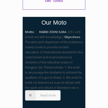
EIIN : 120953
Our Moto
Motto : RABBI ZIDNI ILMA
. (Oh Lord!
Enrich me with knowledge.)
Objectives
The aims and objectives of this institution
mainly cover to provide modern
education of international standard to the
Cantonment and local meritorious
students of the suburban areas of
Rangpur city. These include; 1. We work
to encourage the students to achieve the
qualities of a good citizen. 2. We work to
build our learners as a good citizen with
স্কুলের ছুটির তালিকা ও বর্ষপঞ্জি – ২০২৬
the spirit and values of liberation war a
(20/07/2026 2:14 pm)
Read more
২০২৬ শিক্ষাবর্ষে ভর্তি পুন: বিজ্ঞপ্তিঃ শিশু থেকে নবম
শ্রেণি পযর্ন্ত ফরম বিতরন চলছে… বিস্তারিত