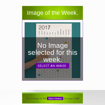
Image of the Week.
No Image
selected for this
week.
SELECT AN IMAGE.
Our College is the
best choice
for your Child