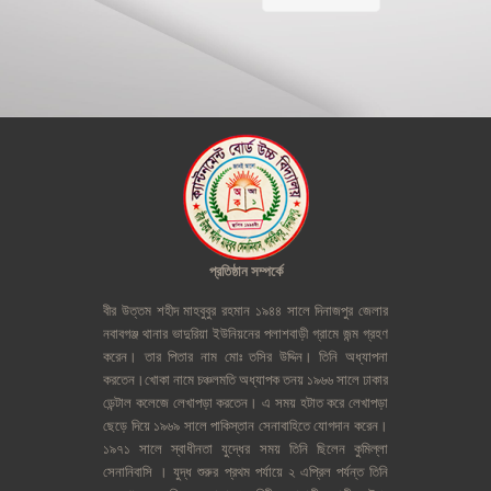
প্রতিষ্ঠান
সম্পর্কে
বীর
উত্তম
শহীদ
মাহবুবুর
রহমান
১৯৪৪
সালে
দিনাজপুর
জেলার
নবাবগঞ্জ
থানার
ভাদুরিয়া
ইউনিয়নের
পলাশবাড়ী
গ্রামে
জন্ম
গ্রহণ
করেন।
তার
পিতার
নাম
মোঃ
তসির
উদ্দিন।
তিনি
অধ্যাপনা
করতেন।খোকা
নামে
চঞ্চলমতি
অধ্যাপক
তনয়
১৯৬৬
সালে
ঢাকার
ডেন্টাল
কলেজে
লেখাপড়া
করতেন।
এ
সময়
হটাত
করে
লেখাপড়া
ছেড়ে
দিয়ে
১৯৬৯
সালে
পাকিস্তান
সেনাবাহিতে
যোগদান
করেন।
১৯৭১
সালে
স্বাধীনতা
যুদ্ধের
সময়
তিনি
ছিলেন
কুমিল্লা
সেনানিবাসি
।
যুদ্ধ
শুরুর
প্রথম
পর্যায়ে
২
এপ্রিল
পর্যন্ত
তিনি