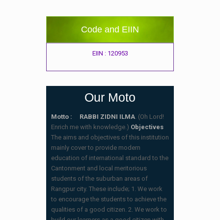
Code and EIIN
EIIN : 120953
Our Moto
Motto : RABBI ZIDNI ILMA
. (Oh Lord!
Enrich me with knowledge.)
Objectives
The aims and objectives of this institution
mainly cover to provide modern
education of international standard to the
Cantonment and local meritorious
students of the suburban areas of
Rangpur city. These include; 1. We work
to encourage the students to achieve the
qualities of a good citizen. 2. We work to
build our learners as a good citizen with