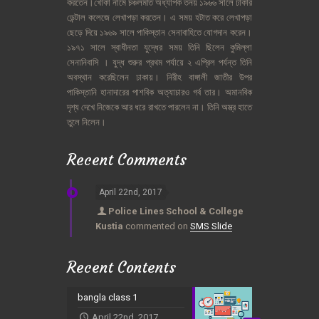
করতেন।খোকা
নামে
চঞ্চলমতি
অধ্যাপক
তনয়
১৯৬৬
সালে
ঢাকার
ডেন্টাল
কলেজে
লেখাপড়া
করতেন।
এ
সময়
হটাত
করে
লেখাপড়া
ছেড়ে
দিয়ে
১৯৬৯
সালে
পাকিস্তান
সেনাবাহিতে
যোগদান
করেন।
১৯৭১
সালে
স্বাধীনতা
যুদ্ধের
সময়
তিনি
ছিলেন
কুমিল্লা
সেনানিবাসি
।
যুদ্ধ
শুরুর
প্রথম
পর্যায়ে
২
এপ্রিল
পর্যন্ত
তিনি
অবস্থান
করেছিলেন
ঢাকায়।
নিরীহ
বাঙ্গালী
জাতীর
উপর
পাকিস্তানি
হানাদারের
পাশবিক
অত্যাচারও
গর্ব
তার।
অমানবিক
দৃশ্য
দেখে
নিজেকে
আর
ধরে
রাখতে
পারলেন
না।
তিনি
অস্ত্র
হাতে
তুলে
নিলেন।
Recent Comments
April 22nd, 2017
Police Lines School & College
Kustia
commented on
SMS Slide
Recent Contents
bangla class 1
April 22nd, 2017