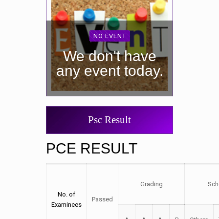
NO EVENT
We don't have
any event today.
Psc Result
PCE RESULT
Grading
Sch
No. of
Passed
Examinees