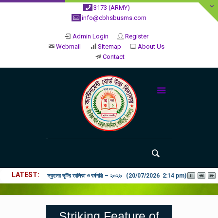
3173 (ARMY)
info@cbhsbusms.com
Admin Login
Register
Webmail
Sitemap
About Us
Contact
LATEST
২০২৬ শিক্ষাবর্ষে ভর্তি পুন: বিজ্ঞপ্তিঃ শিশু থেকে নবম শ্রেণি পযর্ন্ত ফরম বিতরন চল
Striking Feature of