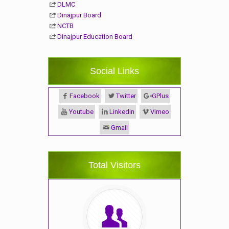
DLMC
Dinajpur Board
NCTB
Dinajpur Education Board
Social Links
Facebook
Twitter
GPlus
Youtube
Linkedin
Vimeo
Gmail
Total Visitors