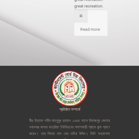
great recreation.
Read more
প্রতিষ্ঠান
সম্পর্কে
বীর
উত্তম
শহীদ
মাহবুবুর
রহমান
১৯৪৪
সালে
দিনাজপুর
জেলার
নবাবগঞ্জ
থানার
ভাদুরিয়া
ইউনিয়নের
পলাশবাড়ী
গ্রামে
জন্ম
গ্রহণ
করেন।
তার
পিতার
নাম
মোঃ
তসির
উদ্দিন।
তিনি
অধ্যাপনা