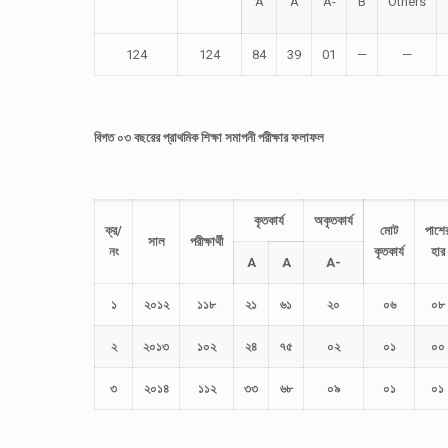
A
A
A-
B
Others
124
124
84
39
01
—
—
বিগত ০৩ বছরের প্রাথমিক শিক্ষা সমাপনী পরীক্ষার ফলাফল
কৃতকার্য
অকৃতকার্য
ক্র/
মোট
পাশে
সাল
পরীক্ষার্থী
নং
কৃতকার্য
হার
A
A
A-
১
২০১২
১১৮
২১
৬১
২০
০৬
০৮
২
২০১৩
১০২
২৪
৭৫
০২
০১
০০
৩
২০১৪
১১২
৩৩
৬৮
০৯
০১
০১