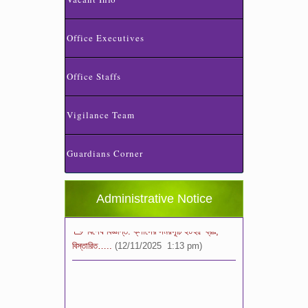
Office Executives
Office Staffs
Vigilance Team
স্কুলের ছুটির তালিকা ও বর্ষপঞ্জি – ২০২৬
(20/07/2026 2:14 pm)
Guardians Corner
২০২৬ শিক্ষাবর্ষে ভর্তি পুন: বিজ্ঞপ্তিঃ শিশু থেকে নবম
শ্রেণি পযর্ন্ত ফরম বিতরন চলছে… বিস্তারিত
(11/12/2025 2:38 pm)
Administrative Notice
বিশেষ বিজ্ঞপ্তি: ক্লাসের সময়সূচি ২০২৫ খ্রীঃ,
বিস্তারিত…..
(12/11/2025 1:13 pm)