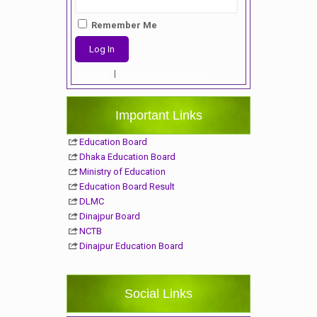
Remember Me
Register
|
Lost your password?
Important Links
Education Board
Dhaka Education Board
Ministry of Education
Education Board Result
DLMC
Dinajpur Board
NCTB
Dinajpur Education Board
Social Links