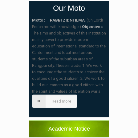
Our Moto
Motto : RABBI ZIDNI ILMA
. (Oh Lord!
Enrich me with knowledge.)
Objectives
The aims and objectives of this institution
mainly cover to provide modern
education of international standard to the
Cantonment and local meritorious
students of the suburban areas of
Rangpur city. These include; 1. We work
to encourage the students to achieve the
qualities of a good citizen. 2. We work to
build our learners as a good citizen with
the spirit and values of liberation war a
স্কুলের ছুটির তালিকা ও বর্ষপঞ্জি – ২০২৬
(20/07/2026 2:14 pm)
Read more
২০২৬ শিক্ষাবর্ষে ভর্তি পুন: বিজ্ঞপ্তিঃ শিশু থেকে নবম
শ্রেণি পযর্ন্ত ফরম বিতরন চলছে… বিস্তারিত
(11/12/2025 2:38 pm)
Academic Notice
বিশেষ বিজ্ঞপ্তি: ক্লাসের সময়সূচি ২০২৫ খ্রীঃ,