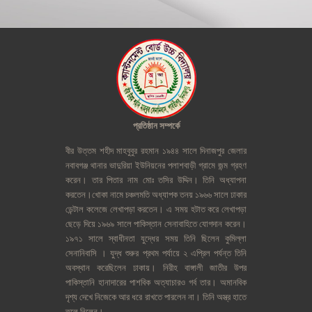
প্রতিষ্ঠান
সম্পর্কে
বীর
উত্তম
শহীদ
মাহবুবুর
রহমান
১৯৪৪
সালে
দিনাজপুর
জেলার
নবাবগঞ্জ
থানার
ভাদুরিয়া
ইউনিয়নের
পলাশবাড়ী
গ্রামে
জন্ম
গ্রহণ
করেন।
তার
পিতার
নাম
মোঃ
তসির
উদ্দিন।
তিনি
অধ্যাপনা
করতেন।খোকা
নামে
চঞ্চলমতি
অধ্যাপক
তনয়
১৯৬৬
সালে
ঢাকার
ডেন্টাল
কলেজে
লেখাপড়া
করতেন।
এ
সময়
হটাত
করে
লেখাপড়া
ছেড়ে
দিয়ে
১৯৬৯
সালে
পাকিস্তান
সেনাবাহিতে
যোগদান
করেন।
১৯৭১
সালে
স্বাধীনতা
যুদ্ধের
সময়
তিনি
ছিলেন
কুমিল্লা
সেনানিবাসি
।
যুদ্ধ
শুরুর
প্রথম
পর্যায়ে
২
এপ্রিল
পর্যন্ত
তিনি
অবস্থান
করেছিলেন
ঢাকায়।
নিরীহ
বাঙ্গালী
জাতীর
উপর
পাকিস্তানি
হানাদারের
পাশবিক
অত্যাচারও
গর্ব
তার।
অমানবিক
দৃশ্য
দেখে
নিজেকে
আর
ধরে
রাখতে
পারলেন
না।
তিনি
অস্ত্র
হাতে
তুলে
নিলেন।