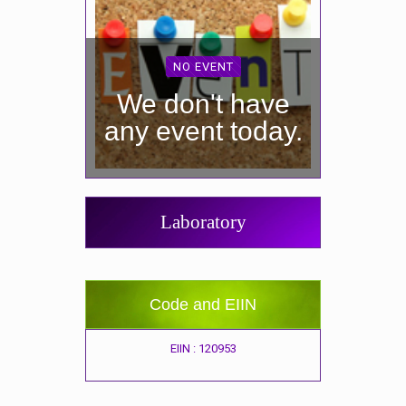
NO EVENT
We don't have
any event today.
Laboratory
Code and EIIN
EIIN : 120953