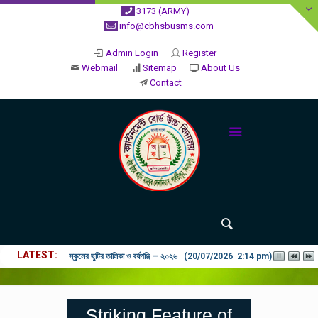
3173 (ARMY)
info@cbhsbusms.com
Admin Login
Register
Webmail
Sitemap
About Us
Contact
LATEST
২০২৬ শিক্ষাবর্ষে ভর্তি পুন: বিজ্ঞপ্তিঃ শিশু থেকে নবম শ্রেণি পযর্ন্ত ফরম বিতরন চল
Striking Feature of