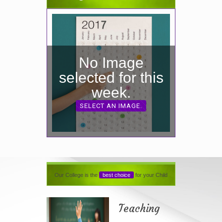
No Image
selected for this
week.
SELECT AN IMAGE.
Our College is the
best choice
for your Child
Teaching