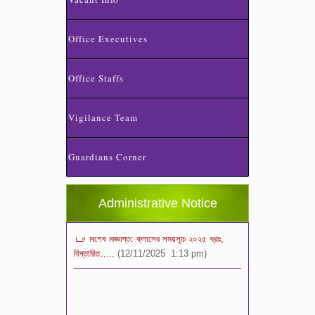
Office Executives
Office Staffs
Vigilance Team
স্কুলের ছুটির তালিকা ও বর্ষপঞ্জি – ২০২৬
(20/07/2026 2:14 pm)
Guardians Corner
২০২৬ শিক্ষাবর্ষে ভর্তি পুন: বিজ্ঞপ্তিঃ শিশু থেকে নবম
শ্রেণি পযর্ন্ত ফরম বিতরন চলছে… বিস্তারিত
(11/12/2025 2:38 pm)
Administrative Notice
বিশেষ বিজ্ঞপ্তি: ক্লাসের সময়সূচি ২০২৫ খ্রীঃ,
বিস্তারিত…..
(12/11/2025 1:13 pm)