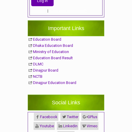
Register
|
Lost your password?
Important Links
Education Board
Dhaka Education Board
Ministry of Education
Education Board Result
DLMC
Dinajpur Board
NCTB
Dinajpur Education Board
Social Links
Facebook
Twitter
GPlus
Youtube
Linkedin
Vimeo