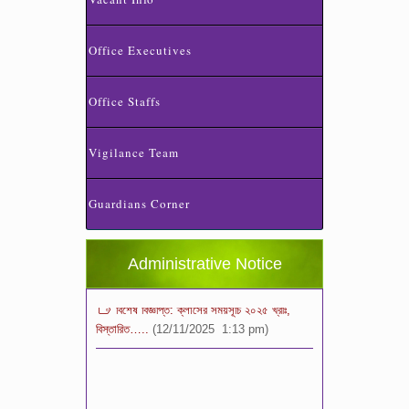
Office Executives
Office Staffs
Vigilance Team
স্কুলের ছুটির তালিকা ও বর্ষপঞ্জি – ২০২৬
(20/07/2026 2:14 pm)
Guardians Corner
২০২৬ শিক্ষাবর্ষে ভর্তি পুন: বিজ্ঞপ্তিঃ শিশু থেকে নবম
শ্রেণি পযর্ন্ত ফরম বিতরন চলছে… বিস্তারিত
(11/12/2025 2:38 pm)
Administrative Notice
বিশেষ বিজ্ঞপ্তি: ক্লাসের সময়সূচি ২০২৫ খ্রীঃ,
বিস্তারিত…..
(12/11/2025 1:13 pm)