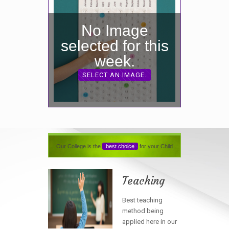
No Image
selected for this
week.
SELECT AN IMAGE.
Our College is the
best choice
for your Child
Teaching
Best teaching
method being
applied here in our