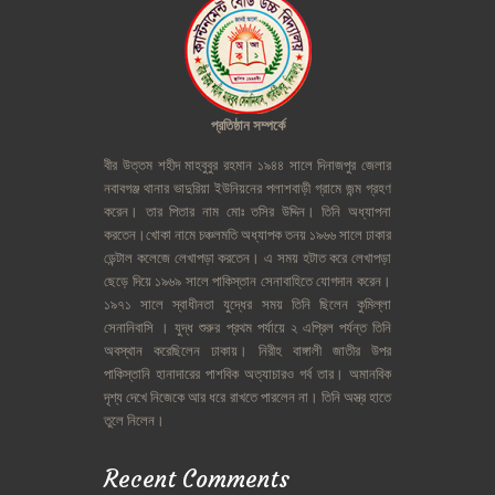
প্রতিষ্ঠান
সম্পর্কে
বীর
উত্তম
শহীদ
মাহবুবুর
রহমান
১৯৪৪
সালে
দিনাজপুর
জেলার
নবাবগঞ্জ
থানার
ভাদুরিয়া
ইউনিয়নের
পলাশবাড়ী
গ্রামে
জন্ম
গ্রহণ
করেন।
তার
পিতার
নাম
মোঃ
তসির
উদ্দিন।
তিনি
অধ্যাপনা
করতেন।খোকা
নামে
চঞ্চলমতি
অধ্যাপক
তনয়
১৯৬৬
সালে
ঢাকার
ডেন্টাল
কলেজে
লেখাপড়া
করতেন।
এ
সময়
হটাত
করে
লেখাপড়া
ছেড়ে
দিয়ে
১৯৬৯
সালে
পাকিস্তান
সেনাবাহিতে
যোগদান
করেন।
১৯৭১
সালে
স্বাধীনতা
যুদ্ধের
সময়
তিনি
ছিলেন
কুমিল্লা
সেনানিবাসি
।
যুদ্ধ
শুরুর
প্রথম
পর্যায়ে
২
এপ্রিল
পর্যন্ত
তিনি
অবস্থান
করেছিলেন
ঢাকায়।
নিরীহ
বাঙ্গালী
জাতীর
উপর
পাকিস্তানি
হানাদারের
পাশবিক
অত্যাচারও
গর্ব
তার।
অমানবিক
দৃশ্য
দেখে
নিজেকে
আর
ধরে
রাখতে
পারলেন
না।
তিনি
অস্ত্র
হাতে
তুলে
নিলেন।
Recent Comments