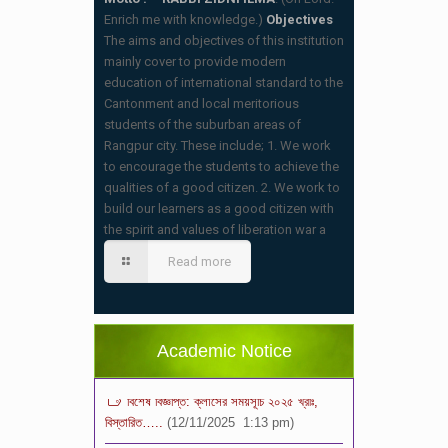
Enrich me with knowledge.)
Objectives
The aims and objectives of this institution
mainly cover to provide modern
education of international standard to the
Cantonment and local meritorious
students of the suburban areas of
Rangpur city. These include; 1. We work
to encourage the students to achieve the
qualities of a good citizen. 2. We work to
build our learners as a good citizen with
the spirit and values of liberation war a
স্কুলের ছুটির তালিকা ও বর্ষপঞ্জি – ২০২৬
(20/07/2026 2:14 pm)
Read more
২০২৬ শিক্ষাবর্ষে ভর্তি পুন: বিজ্ঞপ্তিঃ শিশু থেকে নবম
শ্রেণি পযর্ন্ত ফরম বিতরন চলছে… বিস্তারিত
(11/12/2025 2:38 pm)
Academic Notice
বিশেষ বিজ্ঞপ্তি: ক্লাসের সময়সূচি ২০২৫ খ্রীঃ,
বিস্তারিত…..
(12/11/2025 1:13 pm)
রুটিন: ৩য় প্রান্তিক মূল্যায়ন/বার্ষিক/নির্বাচনী পরীক্ষা