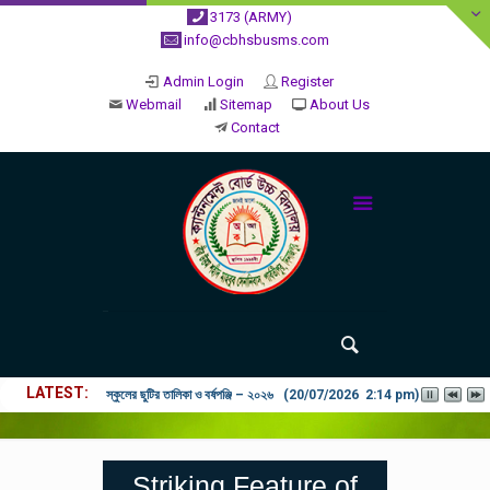
3173 (ARMY)
info@cbhsbusms.com
Admin Login
Register
Webmail
Sitemap
About Us
Contact
LATEST
২০২৬ শিক্ষাবর্ষে ভর্তি পুন: বিজ্ঞপ্তিঃ শিশু থেকে নবম শ্রেণি পযর্ন্ত ফরম বিতরন চল
Striking Feature of