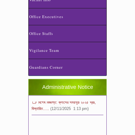
Office Executives
Office Staffs
Vigilance Team
স্কুলের ছুটির তালিকা ও বর্ষপঞ্জি – ২০২৬
(20/07/2026 2:14 pm)
Guardians Corner
২০২৬ শিক্ষাবর্ষে ভর্তি পুন: বিজ্ঞপ্তিঃ শিশু থেকে নবম
শ্রেণি পযর্ন্ত ফরম বিতরন চলছে… বিস্তারিত
(11/12/2025 2:38 pm)
Administrative Notice
বিশেষ বিজ্ঞপ্তি: ক্লাসের সময়সূচি ২০২৫ খ্রীঃ,
বিস্তারিত…..
(12/11/2025 1:13 pm)