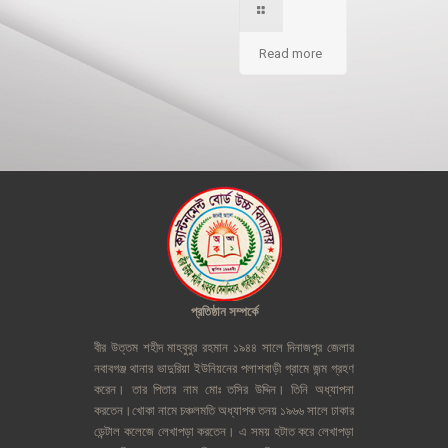
Read more
প্রতিষ্ঠান
সম্পর্কে
বীর
উত্তম
শহীদ
মাহবুবুর
রহমান
১৯৪৪
সালে
দিনাজপুর
জেলার
নবাবগঞ্জ
থানার
ভাদুরিয়া
ইউনিয়নের
পলাশবাড়ী
গ্রামে
জন্ম
গ্রহণ
করেন।
তার
পিতার
নাম
মোঃ
তসির
উদ্দিন।
তিনি
অধ্যাপনা
করতেন।খোকা
নামে
চঞ্চলমতি
অধ্যাপক
তনয়
১৯৬৬
সালে
ঢাকার
ডেন্টাল
কলেজে
লেখাপড়া
করতেন।
এ
সময়
হটাত
করে
লেখাপড়া