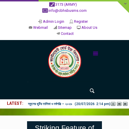
3173 (ARMY)
info@cbhsbusms.com
Admin Login
Register
Webmail
Sitemap
About Us
Contact
LATEST
২০২৬ শিক্ষাবর্ষে ভর্তি পুন: বিজ্ঞপ্তিঃ শিশু থেকে নবম শ্রেণি পযর্ন্ত ফরম বিতরন চল
Striking Feature of