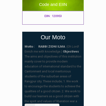
Code and EIIN
EIIN : 120953
Our Moto
Motto : RABBI ZIDNI ILMA
. (Oh Lord!
Enrich me with knowledge.)
Objectives
The aims and objectives of this institution
mainly cover to provide modern
education of international standard to the
Cantonment and local meritorious
students of the suburban areas of
Rangpur city. These include; 1. We work
to encourage the students to achieve the
qualities of a good citizen. 2. We work to
build our learners as a good citizen with
the spirit and values of liberation war a