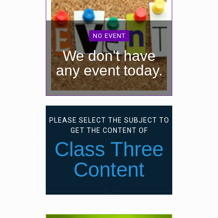
NO EVENT
We don't have
any event today.
PLEASE SELECT THE SUBJECT TO
GET THE CONTENT OF
Class Three
Content