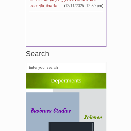
Search
Depertments
Business Studies
Science