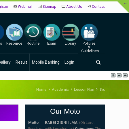
ister
Webmail
Sitemap
About Us
Contact
es
Resource
Routine
Exam
Library
Policies
&
Guidelines
Gallery
Result
Mobile Banking
Login
Home
Academic
Lesson Plan
Six
Our Moto
Motto : RABBI ZIDNI ILMA
. (Oh Lord!
Enrich me with knowledge.)
Objectives
The