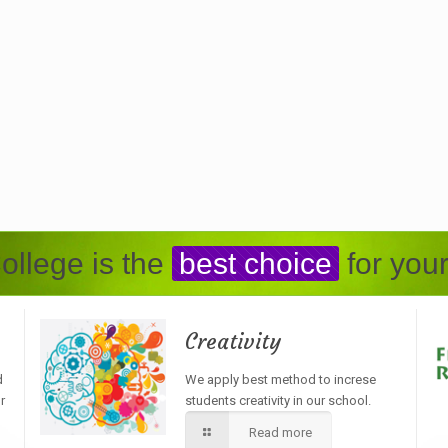
ollege is the
best choice
for your
Creativity
d
We apply best method to increse
r
students creativity in our school.
Read more