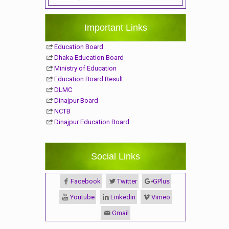
Important Links
Education Board
Dhaka Education Board
Ministry of Education
Education Board Result
DLMC
Dinajpur Board
NCTB
Dinajpur Education Board
Social Links
Facebook
Twitter
GPlus
Youtube
Linkedin
Vimeo
Gmail