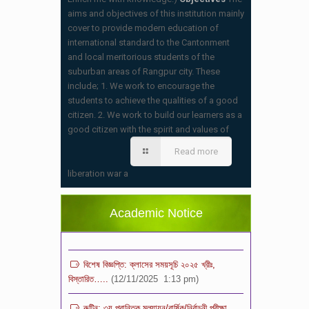
aims and objectives of this institution mainly
cover to provide modern education of
international standard to the Cantonment
and local meritorious students of the
suburban areas of Rangpur city. These
include; 1. We work to encourage the
students to achieve the qualities of a good
citizen. 2. We work to build our learners as a
good citizen with the spirit and values of
স্কুলের ছুটির তালিকা ও বর্ষপঞ্জি – ২০২৬
Read more
(20/07/2026 2:14 pm)
liberation war a
২০২৬ শিক্ষাবর্ষে ভর্তি পুন: বিজ্ঞপ্তিঃ শিশু থেকে নবম
শ্রেণি পযর্ন্ত ফরম বিতরন চলছে… বিস্তারিত
Academic Notice
(11/12/2025 2:38 pm)
বিশেষ বিজ্ঞপ্তি: ক্লাসের সময়সূচি ২০২৫ খ্রীঃ,
বিস্তারিত…..
(12/11/2025 1:13 pm)
রুটিন: ৩য় প্রান্তিক মূল্যায়ন/বার্ষিক/নির্বাচনী পরীক্ষা
-২০২৫ খ্রীঃ, বিস্তারিত…..
(12/11/2025 12:59 pm)