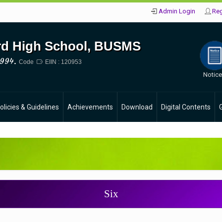
Admin Login
Reg
d High School, BUSMS
994.
Code
EIIN : 120953
Notic
olicies & Guidelines
Achievements
Download
Digital Contents
Six