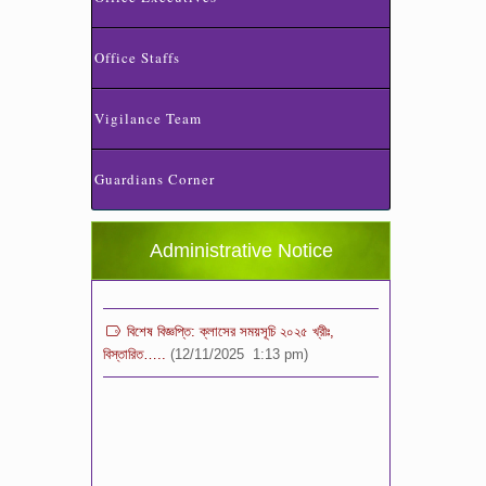
Office Staffs
Vigilance Team
স্কুলের ছুটির তালিকা ও বর্ষপঞ্জি – ২০২৬
(20/07/2026 2:14 pm)
Guardians Corner
২০২৬ শিক্ষাবর্ষে ভর্তি পুন: বিজ্ঞপ্তিঃ শিশু থেকে নবম
শ্রেণি পযর্ন্ত ফরম বিতরন চলছে… বিস্তারিত
Administrative Notice
(11/12/2025 2:38 pm)
বিশেষ বিজ্ঞপ্তি: ক্লাসের সময়সূচি ২০২৫ খ্রীঃ,
বিস্তারিত…..
(12/11/2025 1:13 pm)