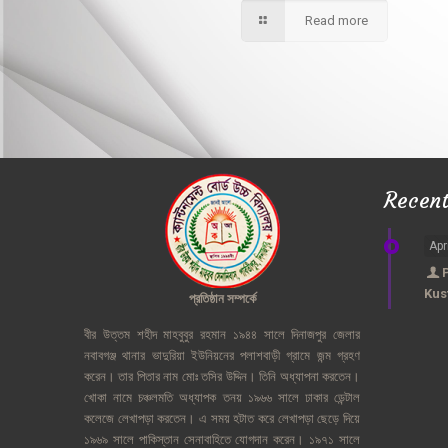
Read more
Recen
Apr
Kus
প্রতিষ্ঠান
সম্পর্কে
বীর
উত্তম
শহীদ
মাহবুবুর
রহমান
১৯৪৪
সালে
দিনাজপুর
জেলার
নবাবগঞ্জ
থানার
ভাদুরিয়া
ইউনিয়নের
পলাশবাড়ী
গ্রামে
জন্ম
গ্রহণ
করেন।
তার
পিতার
নাম
মোঃ
তসির
উদ্দিন।
তিনি
অধ্যাপনা
করতেন।
খোকা
নামে
চঞ্চলমতি
অধ্যাপক
তনয়
১৯৬৬
সালে
ঢাকার
ডেন্টাল
কলেজে
লেখাপড়া
করতেন।
এ
সময়
হটাত
করে
লেখাপড়া
ছেড়ে
দিয়ে
১৯৬৯
সালে
পাকিস্তান
সেনাবাহিতে
যোগদান
করেন।
১৯৭১
সালে