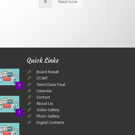
Read more
Quick Links
Board Result
CT/MT
Term/Class Final
0
Calendar
Contact
About Us
Video Gallery
1
Photo Gallery
Digital Contents