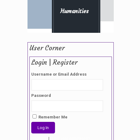
Humanities
User Corner
Login | Register
Username or Email Address
Password
Remember Me
Register
|
Lost your password?