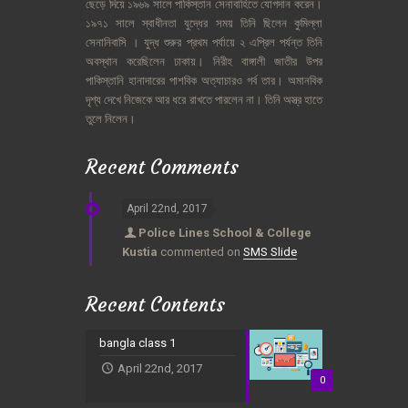
ছেড়ে
দিয়ে
১৯৬৯
সালে
পাকিস্তান
সেনাবাহিতে
যোগদান
করেন।
১৯৭১
সালে
স্বাধীনতা
যুদ্ধের
সময়
তিনি
ছিলেন
কুমিল্লা
সেনানিবাসি
।
যুদ্ধ
শুরুর
প্রথম
পর্যায়ে
২
এপ্রিল
পর্যন্ত
তিনি
অবস্থান
করেছিলেন
ঢাকায়।
নিরীহ
বাঙ্গালী
জাতীর
উপর
পাকিস্তানি
হানাদারের
পাশবিক
অত্যাচারও
গর্ব
তার।
অমানবিক
দৃশ্য
দেখে
নিজেকে
আর
ধরে
রাখতে
পারলেন
না।
তিনি
অস্ত্র
হাতে
তুলে
নিলেন।
Recent Comments
April 22nd, 2017
Police Lines School & College
Kustia
commented on
SMS Slide
Recent Contents
bangla class 1
April 22nd, 2017
0