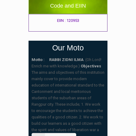
Code and EIIN
EIIN : 120953
Our Moto
Motto : RABBI ZIDNI ILMA
. (Oh Lord!
Enrich me with knowledge.)
Objectives
The aims and objectives of this institution
mainly cover to provide modern
education of international standard to the
Cantonment and local meritorious
students of the suburban areas of
Rangpur city. These include; 1. We work
to encourage the students to achieve the
qualities of a good citizen. 2. We work to
build our learners as a good citizen with
the spirit and values of liberation war a