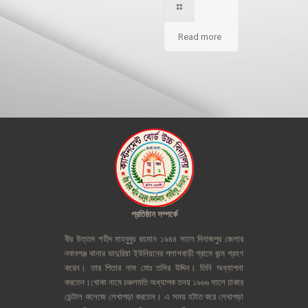
Read more
প্রতিষ্ঠান
সম্পর্কে
বীর
উত্তম
শহীদ
মাহবুবুর
রহমান
১৯৪৪
সালে
দিনাজপুর
জেলার
নবাবগঞ্জ
থানার
ভাদুরিয়া
ইউনিয়নের
পলাশবাড়ী
গ্রামে
জন্ম
গ্রহণ
করেন।
তার
পিতার
নাম
মোঃ
তসির
উদ্দিন।
তিনি
অধ্যাপনা
করতেন।খোকা
নামে
চঞ্চলমতি
অধ্যাপক
তনয়
১৯৬৬
সালে
ঢাকার
ডেন্টাল
কলেজে
লেখাপড়া
করতেন।
এ
সময়
হটাত
করে
লেখাপড়া