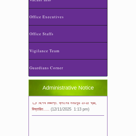
Office Executives
Office Staffs
Vigilance Team
স্কুলের ছুটির তালিকা ও বর্ষপঞ্জি – ২০২৬
(20/07/2026 2:14 pm)
Guardians Corner
২০২৬ শিক্ষাবর্ষে ভর্তি পুন: বিজ্ঞপ্তিঃ শিশু থেকে নবম
শ্রেণি পযর্ন্ত ফরম বিতরন চলছে… বিস্তারিত
(11/12/2025 2:38 pm)
Administrative Notice
বিশেষ বিজ্ঞপ্তি: ক্লাসের সময়সূচি ২০২৫ খ্রীঃ,
বিস্তারিত…..
(12/11/2025 1:13 pm)