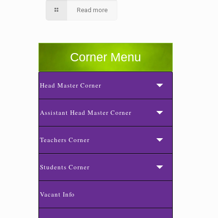
Read more
Corner Menu
Head Master Corner
Assistant Head Master Corner
Teachers Corner
Students Corner
Vacant Info