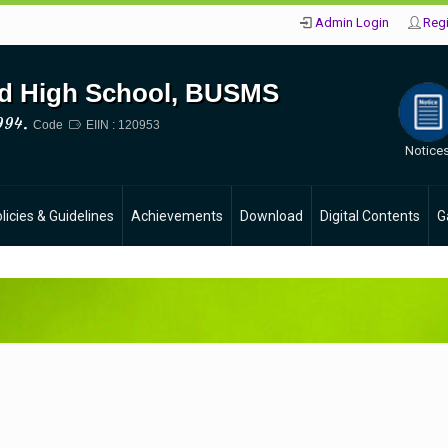
Admin Login
Regi
d High School, BUSMS
994.
Code
EIIN : 120953
Notice
licies & Guidelines
Achievements
Download
Digital Contents
G