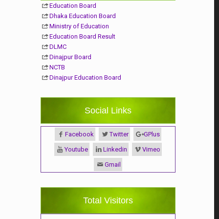
Education Board
Dhaka Education Board
Ministry of Education
Education Board Result
DLMC
Dinajpur Board
NCTB
Dinajpur Education Board
Social Links
Facebook
Twitter
GPlus
Youtube
Linkedin
Vimeo
Gmail
Total Visitors