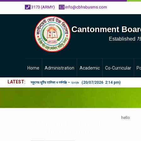
3173 (ARMY)
info@cbhsbusms.com
Cantonment Boar
1
Established
Home
Administration
Academic
Co-Curricular
Po
LATEST
স্কুলের ছুটির তালিকা ও বর্ষপঞ্জি – ২০২৬ (20/07/2026 2:14 pm)
hello
Striking Feature of
The Institution