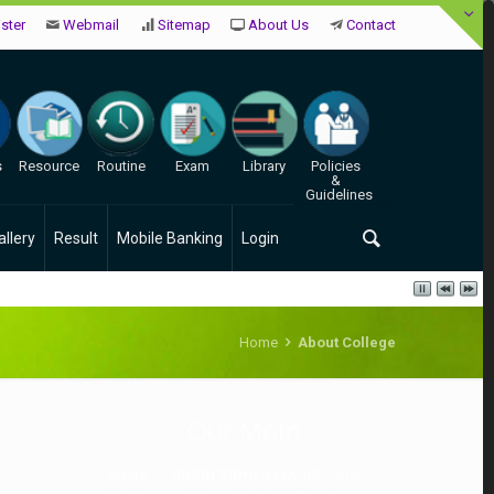
ster
Webmail
Sitemap
About Us
Contact
s
Resource
Routine
Exam
Library
Policies
&
Guidelines
allery
Result
Mobile Banking
Login
Home
About College
Our Moto
Motto : RABBI ZIDNI ILMA
. (Oh Lord!