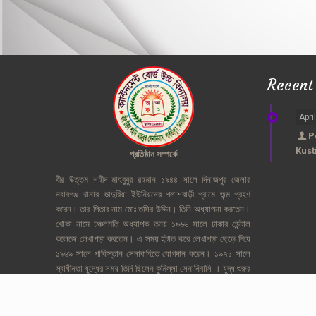
Recent
Apri
P
Kust
প্রতিষ্ঠান
সম্পর্কে
বীর
উত্তম
শহীদ
মাহবুবুর
রহমান
১৯৪৪
সালে
দিনাজপুর
জেলার
নবাবগঞ্জ
থানার
ভাদুরিয়া
ইউনিয়নের
পলাশবাড়ী
গ্রামে
জন্ম
গ্রহণ
করেন।
তার
পিতার
নাম
মোঃ
তসির
উদ্দিন।
তিনি
অধ্যাপনা
করতেন।
খোকা
নামে
চঞ্চলমতি
অধ্যাপক
তনয়
১৯৬৬
সালে
ঢাকার
ডেন্টাল
কলেজে
লেখাপড়া
করতেন।
এ
সময়
হটাত
করে
লেখাপড়া
ছেড়ে
দিয়ে
১৯৬৯
সালে
পাকিস্তান
সেনাবাহিতে
যোগদান
করেন।
১৯৭১
সালে
স্বাধীনতা
যুদ্ধের
সময়
তিনি
ছিলেন
কুমিল্লা
সেনানিবাসি
।
যুদ্ধ
শুরুর
প্রথম
পর্যায়ে
২
এপ্রিল
পর্যন্ত
তিনি
অবস্থান
করেছিলেন
ঢাকায়।
নিরীহ
বাঙ্গালী
জাতীর
উপর
পাকিস্তানি
হানাদারের
পাশবিক
অত্যাচারও
গর্ব
তার।
অমানবিক
দৃশ্য
দেখে
নিজেকে
আর
ধরে
রাখতে
পারলেন
না।