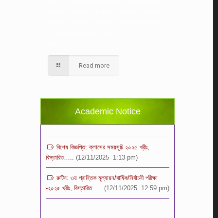
Enrich me with knowledge.)
Objectives
The aims and objectives of this institution
mainly cover to provide modern education
of international standard to the
Cantonment
স্কুলের ছুটির তালিকা ও বর্ষপঞ্জি – ২০২৬
Read more
(20/07/2026 2:14 pm)
২০২৬ শিক্ষাবর্ষে ভর্তি পুন: বিজ্ঞপ্তিঃ শিশু থেকে নবম
শ্রেণি পযর্ন্ত ফরম বিতরন চলছে… বিস্তারিত
Academic Notice
(11/12/2025 2:38 pm)
বিশেষ বিজ্ঞপ্তি: ক্লাসের সময়সূচি ২০২৫ খ্রীঃ,
বিস্তারিত…..
(12/11/2025 1:13 pm)
রুটিন: ৩য় প্রান্তিক মূল্যায়ন/বার্ষিক/নির্বাচনী পরীক্ষা
-২০২৫ খ্রীঃ, বিস্তারিত…..
(12/11/2025 12:59 pm)