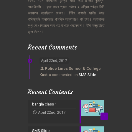
১৯৭১
সালে
স্বাধীনতা
যুদ্ধের
সময়
তিনি
ছিলেন
কুমিল্লা
সেনানিবাসি
।
যুদ্ধ
শুরুর
প্রথম
পর্যায়ে
২
এপ্রিল
পর্যন্ত
তিনি
অবস্থান
করেছিলেন
ঢাকায়।
নিরীহ
বাঙ্গালী
জাতীর
উপর
পাকিস্তানি
হানাদারের
পাশবিক
অত্যাচারও
গর্ব
তার।
অমানবিক
দৃশ্য
দেখে
নিজেকে
আর
ধরে
রাখতে
পারলেন
না।
তিনি
অস্ত্র
হাতে
তুলে
নিলেন।
Recent Comments
April 22nd, 2017
Police Lines School & College
Kustia
commented on
SMS Slide
Recent Contents
bangla class 1
April 22nd, 2017
0
SMS Slide