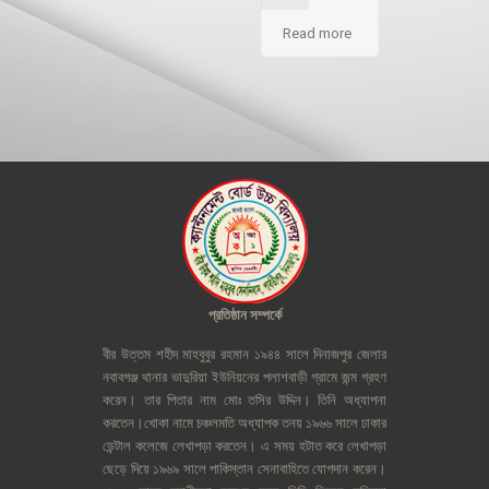
Read more
প্রতিষ্ঠান
সম্পর্কে
বীর
উত্তম
শহীদ
মাহবুবুর
রহমান
১৯৪৪
সালে
দিনাজপুর
জেলার
নবাবগঞ্জ
থানার
ভাদুরিয়া
ইউনিয়নের
পলাশবাড়ী
গ্রামে
জন্ম
গ্রহণ
করেন।
তার
পিতার
নাম
মোঃ
তসির
উদ্দিন।
তিনি
অধ্যাপনা
করতেন।খোকা
নামে
চঞ্চলমতি
অধ্যাপক
তনয়
১৯৬৬
সালে
ঢাকার
ডেন্টাল
কলেজে
লেখাপড়া
করতেন।
এ
সময়
হটাত
করে
লেখাপড়া
ছেড়ে
দিয়ে
১৯৬৯
সালে
পাকিস্তান
সেনাবাহিতে
যোগদান
করেন।