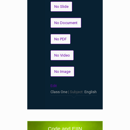
No Slide
No Document
No PDF
No Video
No Image
Edit
Class One
| Subject:
English
Code and EIIN