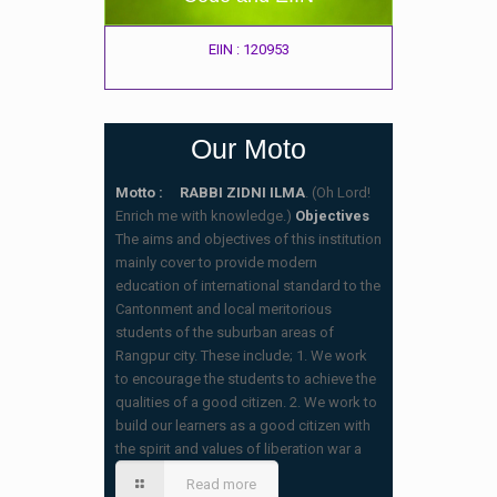
EIIN : 120953
Our Moto
Motto : RABBI ZIDNI ILMA
. (Oh Lord!
Enrich me with knowledge.)
Objectives
The aims and objectives of this institution
mainly cover to provide modern
education of international standard to the
Cantonment and local meritorious
students of the suburban areas of
Rangpur city. These include; 1. We work
to encourage the students to achieve the
qualities of a good citizen. 2. We work to
build our learners as a good citizen with
স্কুলের ছুটির তালিকা ও বর্ষপঞ্জি – ২০২৬
the spirit and values of liberation war a
(20/07/2026 2:14 pm)
Read more