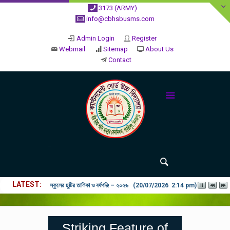
3173 (ARMY)
info@cbhsbusms.com
Admin Login
Register
Webmail
Sitemap
About Us
Contact
LATEST
২০২৬ শিক্ষাবর্ষে ভর্তি পুন: বিজ্ঞপ্তিঃ শিশু থেকে নবম শ্রেণি পযর্ন্ত ফরম বিতরন চল
Striking Feature of