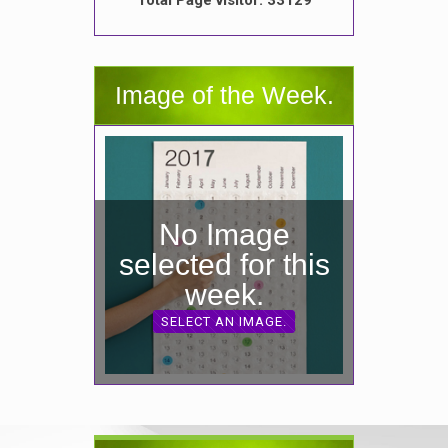
Total Page visitor: 33129
Image of the Week.
No Image
selected for this
week.
SELECT AN IMAGE.