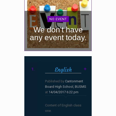
NO EVENT
We don't have
any event today.
English
1.
Published by
Cantonment
Board High School, BUSMS
at
14/04/2017 6:22 pm
Content of English class
one.