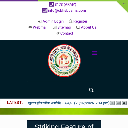
3173 (ARMY)
info@cbhsbusms.com
Admin Login
Register
Webmail
Sitemap
About Us
Contact
LATEST
২০২৬ শিক্ষাবর্ষে ভর্তি পুন: বিজ্ঞপ্তিঃ শিশু থেকে নবম শ্রেণি পযর্ন্ত ফরম বিতরন চল
Striking Feature of