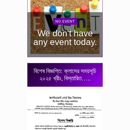
NO EVENT
We don't have
any event today.
বিশেষ বিজ্ঞপ্তি: ক্লাসের সময়সূচি
২০২৫ খ্রীঃ, বিস্তারিত…..