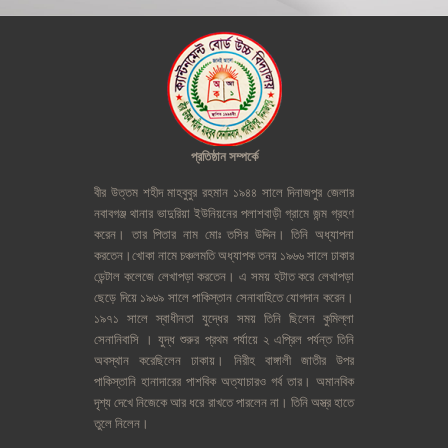
প্রতিষ্ঠান
সম্পর্কে
বীর
উত্তম
শহীদ
মাহবুবুর
রহমান
১৯৪৪
সালে
দিনাজপুর
জেলার
নবাবগঞ্জ
থানার
ভাদুরিয়া
ইউনিয়নের
পলাশবাড়ী
গ্রামে
জন্ম
গ্রহণ
করেন।
তার
পিতার
নাম
মোঃ
তসির
উদ্দিন।
তিনি
অধ্যাপনা
করতেন।খোকা
নামে
চঞ্চলমতি
অধ্যাপক
তনয়
১৯৬৬
সালে
ঢাকার
ডেন্টাল
কলেজে
লেখাপড়া
করতেন।
এ
সময়
হটাত
করে
লেখাপড়া
ছেড়ে
দিয়ে
১৯৬৯
সালে
পাকিস্তান
সেনাবাহিতে
যোগদান
করেন।
১৯৭১
সালে
স্বাধীনতা
যুদ্ধের
সময়
তিনি
ছিলেন
কুমিল্লা
সেনানিবাসি
।
যুদ্ধ
শুরুর
প্রথম
পর্যায়ে
২
এপ্রিল
পর্যন্ত
তিনি
অবস্থান
করেছিলেন
ঢাকায়।
নিরীহ
বাঙ্গালী
জাতীর
উপর
পাকিস্তানি
হানাদারের
পাশবিক
অত্যাচারও
গর্ব
তার।
অমানবিক
দৃশ্য
দেখে
নিজেকে
আর
ধরে
রাখতে
পারলেন
না।
তিনি
অস্ত্র
হাতে
তুলে
নিলেন।