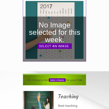
No Image
selected for this
week.
SELECT AN IMAGE.
Our College is the
best choice
for your Child
Teaching
Best teaching