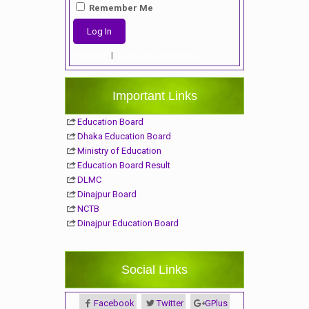
Remember Me
Register
|
Lost your password?
Important Links
Education Board
Dhaka Education Board
Ministry of Education
Education Board Result
DLMC
Dinajpur Board
NCTB
Dinajpur Education Board
Social Links
Facebook
Twitter
GPlus