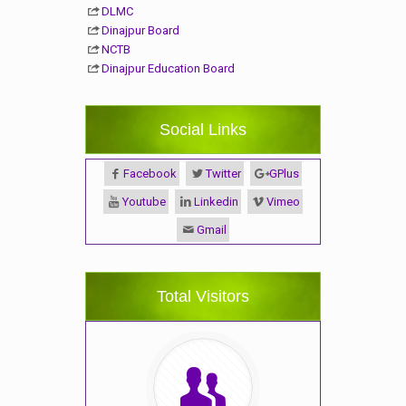
DLMC
Dinajpur Board
NCTB
Dinajpur Education Board
Social Links
Facebook
Twitter
GPlus
Youtube
Linkedin
Vimeo
Gmail
Total Visitors