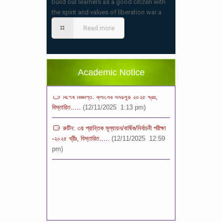
build our learners as a good citizen with
the spirit and values of liberation war a
স্কুলের ছুটির তালিকা ও বর্ষপঞ্জি – ২০২৬
(20/07/2026 2:14 pm)
Read more
২০২৬ শিক্ষাবর্ষে ভর্তি পুন: বিজ্ঞপ্তিঃ শিশু থেকে নবম
শ্রেণি পযর্ন্ত ফরম বিতরন চলছে… বিস্তারিত
(11/12/2025 2:38 pm)
Academic Notice
বিশেষ বিজ্ঞপ্তি: ক্লাসের সময়সূচি ২০২৫ খ্রীঃ,
বিস্তারিত…..
(12/11/2025 1:13 pm)
রুটিন: ৩য় প্রান্তিক মূল্যায়ন/বার্ষিক/নির্বাচনী পরীক্ষা
-২০২৫ খ্রীঃ, বিস্তারিত…..
(12/11/2025 12:59
pm)