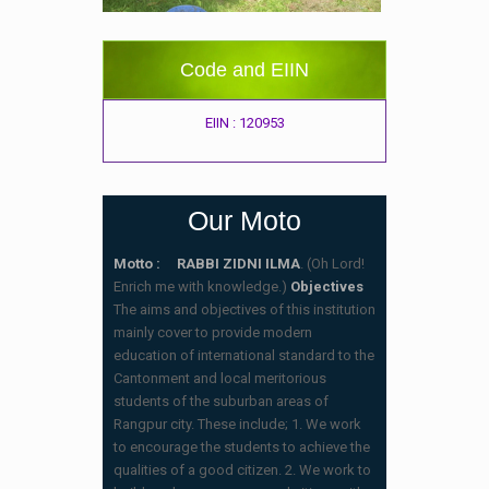
Code and EIIN
EIIN : 120953
Our Moto
Motto : RABBI ZIDNI ILMA
. (Oh Lord!
Enrich me with knowledge.)
Objectives
The aims and objectives of this institution
mainly cover to provide modern
education of international standard to the
Cantonment and local meritorious
students of the suburban areas of
Rangpur city. These include; 1. We work
to encourage the students to achieve the
qualities of a good citizen. 2. We work to