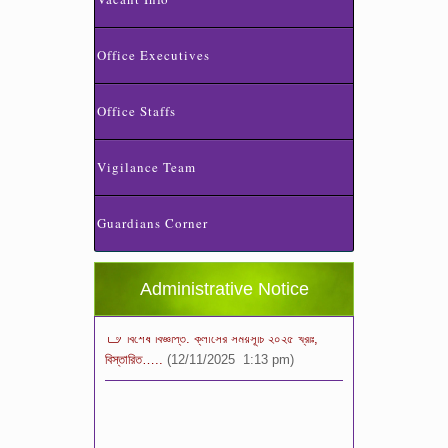
Office Executives
Office Staffs
Vigilance Team
স্কুলের ছুটির তালিকা ও বর্ষপঞ্জি – ২০২৬
(20/07/2026 2:14 pm)
Guardians Corner
২০২৬ শিক্ষাবর্ষে ভর্তি পুন: বিজ্ঞপ্তিঃ শিশু থেকে নবম
শ্রেণি পযর্ন্ত ফরম বিতরন চলছে… বিস্তারিত
(11/12/2025 2:38 pm)
Administrative Notice
বিশেষ বিজ্ঞপ্তি: ক্লাসের সময়সূচি ২০২৫ খ্রীঃ,
বিস্তারিত…..
(12/11/2025 1:13 pm)