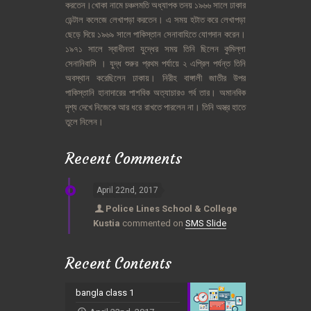
করতেন।খোকা
নামে
চঞ্চলমতি
অধ্যাপক
তনয়
১৯৬৬
সালে
ঢাকার
ডেন্টাল
কলেজে
লেখাপড়া
করতেন।
এ
সময়
হটাত
করে
লেখাপড়া
ছেড়ে
দিয়ে
১৯৬৯
সালে
পাকিস্তান
সেনাবাহিতে
যোগদান
করেন।
১৯৭১
সালে
স্বাধীনতা
যুদ্ধের
সময়
তিনি
ছিলেন
কুমিল্লা
সেনানিবাসি
।
যুদ্ধ
শুরুর
প্রথম
পর্যায়ে
২
এপ্রিল
পর্যন্ত
তিনি
অবস্থান
করেছিলেন
ঢাকায়।
নিরীহ
বাঙ্গালী
জাতীর
উপর
পাকিস্তানি
হানাদারের
পাশবিক
অত্যাচারও
গর্ব
তার।
অমানবিক
দৃশ্য
দেখে
নিজেকে
আর
ধরে
রাখতে
পারলেন
না।
তিনি
অস্ত্র
হাতে
তুলে
নিলেন।
Recent Comments
April 22nd, 2017
Police Lines School & College
Kustia
commented on
SMS Slide
Recent Contents
bangla class 1