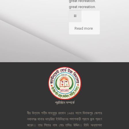
great recreation.
great recreation.
Read more
প্রতিষ্ঠান
সম্পর্কে
বীর
উত্তম
শহীদ
মাহবুবুর
রহমান
১৯৪৪
সালে
দিনাজপুর
জেলার
নবাবগঞ্জ
থানার
ভাদুরিয়া
ইউনিয়নের
পলাশবাড়ী
গ্রামে
জন্ম
গ্রহণ
করেন।
তার
পিতার
নাম
মোঃ
তসির
উদ্দিন।
তিনি
অধ্যাপনা