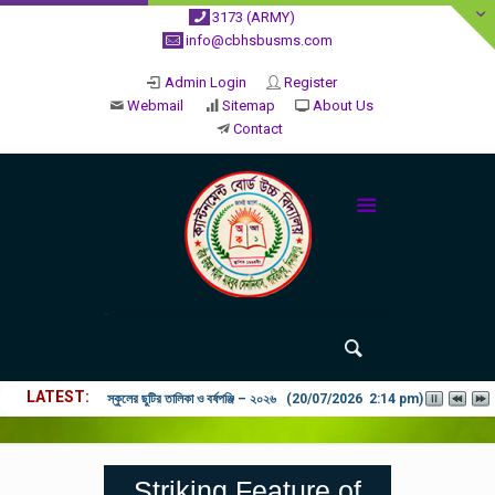
3173 (ARMY)
info@cbhsbusms.com
Admin Login
Register
Webmail
Sitemap
About Us
Contact
LATEST
২০২৬ শিক্ষাবর্ষে ভর্তি পুন: বিজ্ঞপ্তিঃ শিশু থেকে নবম শ্রেণি পযর্ন্ত ফরম বিতরন চল
Striking Feature of