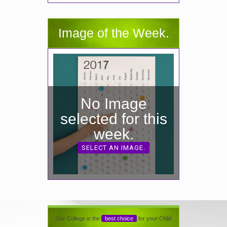
Image of the Week.
No Image
selected for this
week.
SELECT AN IMAGE.
Our College is the
best choice
for your Child