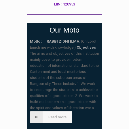
EIIN : 120953
Our Moto
Motto : RABBI ZIDNI ILMA
. (Oh Lord!
Enrich me with knowledge.)
Objectives
The aims and objectives of this institution
mainly cover to provide modern
education of international standard to the
Cantonment and local meritorious
students of the suburban areas of
Rangpur city. These include; 1. We work
to encourage the students to achieve the
qualities of a good citizen. 2. We work to
build our learners as a good citizen with
স্কুলের ছুটির তালিকা ও বর্ষপঞ্জি – ২০২৬
the spirit and values of liberation war a
(20/07/2026 2:14 pm)
Read more
২০২৬ শিক্ষাবর্ষে ভর্তি পুন: বিজ্ঞপ্তিঃ শিশু থেকে নবম