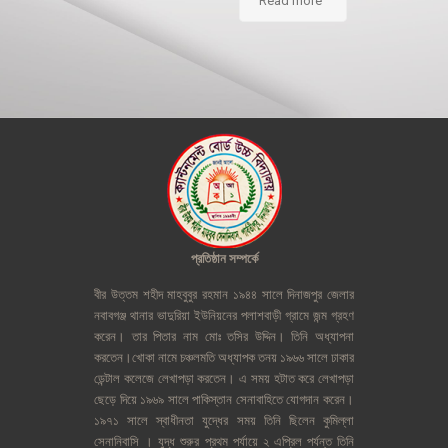
Read more
প্রতিষ্ঠান
সম্পর্কে
বীর
উত্তম
শহীদ
মাহবুবুর
রহমান
১৯৪৪
সালে
দিনাজপুর
জেলার
নবাবগঞ্জ
থানার
ভাদুরিয়া
ইউনিয়নের
পলাশবাড়ী
গ্রামে
জন্ম
গ্রহণ
করেন।
তার
পিতার
নাম
মোঃ
তসির
উদ্দিন।
তিনি
অধ্যাপনা
করতেন।খোকা
নামে
চঞ্চলমতি
অধ্যাপক
তনয়
১৯৬৬
সালে
ঢাকার
ডেন্টাল
কলেজে
লেখাপড়া
করতেন।
এ
সময়
হটাত
করে
লেখাপড়া
ছেড়ে
দিয়ে
১৯৬৯
সালে
পাকিস্তান
সেনাবাহিতে
যোগদান
করেন।
১৯৭১
সালে
স্বাধীনতা
যুদ্ধের
সময়
তিনি
ছিলেন
কুমিল্লা
সেনানিবাসি
।
যুদ্ধ
শুরুর
প্রথম
পর্যায়ে
২
এপ্রিল
পর্যন্ত
তিনি