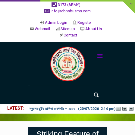
3173 (ARMY)
info@cbhsbusms.com
Admin Login
Register
Webmail
Sitemap
About Us
Contact
LATEST
২০২৬ শিক্ষাবর্ষে ভর্তি পুন: বিজ্ঞপ্তিঃ শিশু থেকে নবম শ্রেণি পযর্ন্ত ফরম বিতরন চল
Striking Feature of