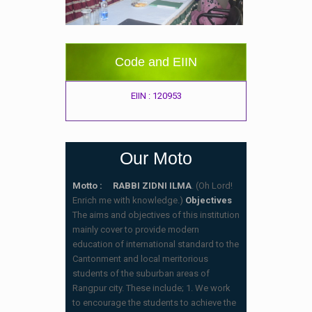
Code and EIIN
EIIN : 120953
Our Moto
Motto : RABBI ZIDNI ILMA
. (Oh Lord!
Enrich me with knowledge.)
Objectives
The aims and objectives of this institution
mainly cover to provide modern
education of international standard to the
Cantonment and local meritorious
students of the suburban areas of
Rangpur city. These include; 1. We work
to encourage the students to achieve the