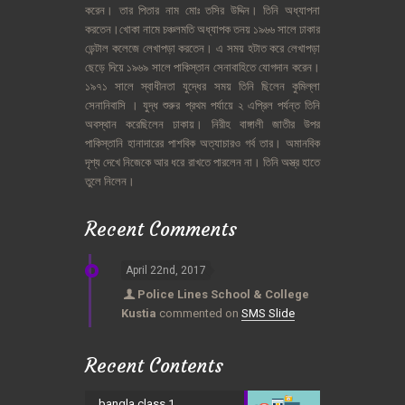
করেন।
তার
পিতার
নাম
মোঃ
তসির
উদ্দিন।
তিনি
অধ্যাপনা
করতেন।খোকা
নামে
চঞ্চলমতি
অধ্যাপক
তনয়
১৯৬৬
সালে
ঢাকার
ডেন্টাল
কলেজে
লেখাপড়া
করতেন।
এ
সময়
হটাত
করে
লেখাপড়া
ছেড়ে
দিয়ে
১৯৬৯
সালে
পাকিস্তান
সেনাবাহিতে
যোগদান
করেন।
১৯৭১
সালে
স্বাধীনতা
যুদ্ধের
সময়
তিনি
ছিলেন
কুমিল্লা
সেনানিবাসি
।
যুদ্ধ
শুরুর
প্রথম
পর্যায়ে
২
এপ্রিল
পর্যন্ত
তিনি
অবস্থান
করেছিলেন
ঢাকায়।
নিরীহ
বাঙ্গালী
জাতীর
উপর
পাকিস্তানি
হানাদারের
পাশবিক
অত্যাচারও
গর্ব
তার।
অমানবিক
দৃশ্য
দেখে
নিজেকে
আর
ধরে
রাখতে
পারলেন
না।
তিনি
অস্ত্র
হাতে
তুলে
নিলেন।
Recent Comments
April 22nd, 2017
Police Lines School & College
Kustia
commented on
SMS Slide
Recent Contents
bangla class 1