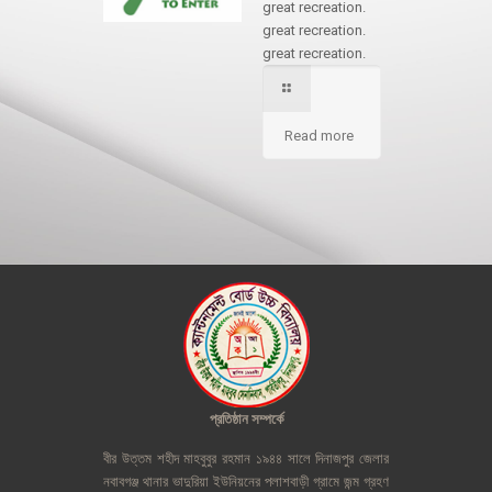
great recreation.
great recreation.
great recreation.
Read more
প্রতিষ্ঠান
সম্পর্কে
বীর
উত্তম
শহীদ
মাহবুবুর
রহমান
১৯৪৪
সালে
দিনাজপুর
জেলার
নবাবগঞ্জ
থানার
ভাদুরিয়া
ইউনিয়নের
পলাশবাড়ী
গ্রামে
জন্ম
গ্রহণ