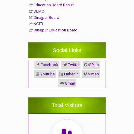
Education Board Result
DLMC
Dinajpur Board
NCTB
Dinajpur Education Board
Social Links
Facebook
Twitter
GPlus
Youtube
Linkedin
Vimeo
Gmail
Total Visitors