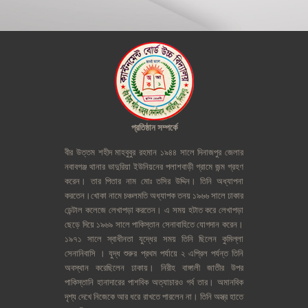
প্রতিষ্ঠান
সম্পর্কে
বীর
উত্তম
শহীদ
মাহবুবুর
রহমান
১৯৪৪
সালে
দিনাজপুর
জেলার
নবাবগঞ্জ
থানার
ভাদুরিয়া
ইউনিয়নের
পলাশবাড়ী
গ্রামে
জন্ম
গ্রহণ
করেন।
তার
পিতার
নাম
মোঃ
তসির
উদ্দিন।
তিনি
অধ্যাপনা
করতেন।খোকা
নামে
চঞ্চলমতি
অধ্যাপক
তনয়
১৯৬৬
সালে
ঢাকার
ডেন্টাল
কলেজে
লেখাপড়া
করতেন।
এ
সময়
হটাত
করে
লেখাপড়া
ছেড়ে
দিয়ে
১৯৬৯
সালে
পাকিস্তান
সেনাবাহিতে
যোগদান
করেন।
১৯৭১
সালে
স্বাধীনতা
যুদ্ধের
সময়
তিনি
ছিলেন
কুমিল্লা
সেনানিবাসি
।
যুদ্ধ
শুরুর
প্রথম
পর্যায়ে
২
এপ্রিল
পর্যন্ত
তিনি
অবস্থান
করেছিলেন
ঢাকায়।
নিরীহ
বাঙ্গালী
জাতীর
উপর
পাকিস্তানি
হানাদারের
পাশবিক
অত্যাচারও
গর্ব
তার।
অমানবিক
দৃশ্য
দেখে
নিজেকে
আর
ধরে
রাখতে
পারলেন
না।
তিনি
অস্ত্র
হাতে