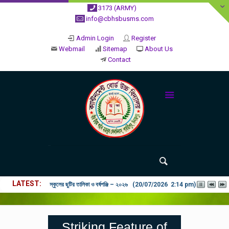
3173 (ARMY)
info@cbhsbusms.com
Admin Login
Register
Webmail
Sitemap
About Us
Contact
LATEST
২০২৬ শিক্ষাবর্ষে ভর্তি পুন: বিজ্ঞপ্তিঃ শিশু থেকে নবম শ্রেণি পযর্ন্ত ফরম বিতরন চল
Striking Feature of