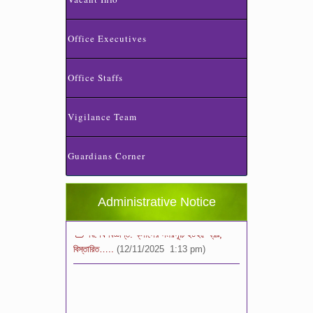
Office Executives
Office Staffs
Vigilance Team
স্কুলের ছুটির তালিকা ও বর্ষপঞ্জি – ২০২৬
(20/07/2026 2:14 pm)
Guardians Corner
২০২৬ শিক্ষাবর্ষে ভর্তি পুন: বিজ্ঞপ্তিঃ শিশু থেকে নবম
শ্রেণি পযর্ন্ত ফরম বিতরন চলছে… বিস্তারিত
(11/12/2025 2:38 pm)
Administrative Notice
বিশেষ বিজ্ঞপ্তি: ক্লাসের সময়সূচি ২০২৫ খ্রীঃ,
বিস্তারিত…..
(12/11/2025 1:13 pm)