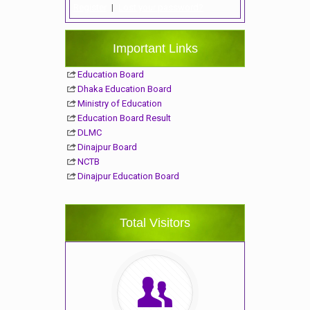
Register
|
Lost your password?
Important Links
Education Board
Dhaka Education Board
Ministry of Education
Education Board Result
DLMC
Dinajpur Board
NCTB
Dinajpur Education Board
Total Visitors