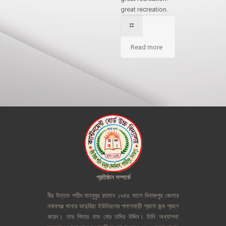
great recreation.
Read more
প্রতিষ্ঠান
সম্পর্কে
বীর
উত্তম
শহীদ
মাহবুবুর
রহমান
১৯৪৪
সালে
দিনাজপুর
জেলার
নবাবগঞ্জ
থানার
ভাদুরিয়া
ইউনিয়নের
পলাশবাড়ী
গ্রামে
জন্ম
গ্রহণ
করেন।
তার
পিতার
নাম
মোঃ
তসির
উদ্দিন।
তিনি
অধ্যাপনা