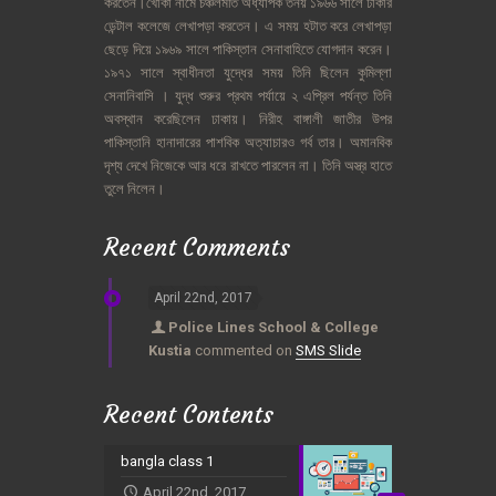
করতেন।খোকা
নামে
চঞ্চলমতি
অধ্যাপক
তনয়
১৯৬৬
সালে
ঢাকার
ডেন্টাল
কলেজে
লেখাপড়া
করতেন।
এ
সময়
হটাত
করে
লেখাপড়া
ছেড়ে
দিয়ে
১৯৬৯
সালে
পাকিস্তান
সেনাবাহিতে
যোগদান
করেন।
১৯৭১
সালে
স্বাধীনতা
যুদ্ধের
সময়
তিনি
ছিলেন
কুমিল্লা
সেনানিবাসি
।
যুদ্ধ
শুরুর
প্রথম
পর্যায়ে
২
এপ্রিল
পর্যন্ত
তিনি
অবস্থান
করেছিলেন
ঢাকায়।
নিরীহ
বাঙ্গালী
জাতীর
উপর
পাকিস্তানি
হানাদারের
পাশবিক
অত্যাচারও
গর্ব
তার।
অমানবিক
দৃশ্য
দেখে
নিজেকে
আর
ধরে
রাখতে
পারলেন
না।
তিনি
অস্ত্র
হাতে
তুলে
নিলেন।
Recent Comments
April 22nd, 2017
Police Lines School & College
Kustia
commented on
SMS Slide
Recent Contents
bangla class 1
April 22nd, 2017