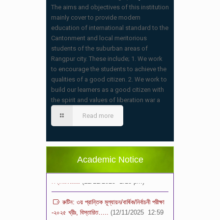
The aims and objectives of this institution
mainly cover to provide modern
education of international standard to the
Cantonment and local meritorious
students of the suburban areas of
Rangpur city. These include; 1. We work
to encourage the students to achieve the
qualities of a good citizen. 2. We work to
স্কুলের ছুটির তালিকা ও বর্ষপঞ্জি – ২০২৬
build our learners as a good citizen with
(20/07/2026 2:14 pm)
the spirit and values of liberation war a
২০২৬ শিক্ষাবর্ষে ভর্তি পুন: বিজ্ঞপ্তিঃ শিশু থেকে নবম
Read more
শ্রেণি পযর্ন্ত ফরম বিতরন চলছে… বিস্তারিত
(11/12/2025 2:38 pm)
বিশেষ বিজ্ঞপ্তি: ক্লাসের সময়সূচি ২০২৫ খ্রীঃ,
Academic Notice
বিস্তারিত…..
(12/11/2025 1:13 pm)
রুটিন: ৩য় প্রান্তিক মূল্যায়ন/বার্ষিক/নির্বাচনী পরীক্ষা
-২০২৫ খ্রীঃ, বিস্তারিত…..
(12/11/2025 12:59
pm)