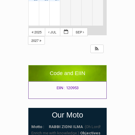
2025
JUL
SEP
2027
Code and EIIN
EIIN : 120953
Our Moto
Motto : RABBI ZIDNI ILMA
. (Oh Lord!
Enrich me with knowledge.)
Objectives