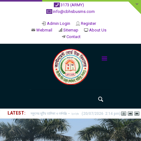
3173 (ARMY)
info@cbhsbusms.com
Admin Login
Register
Webmail
Sitemap
About Us
Contact
LATEST
২০২৬ শিক্ষাবর্ষে ভর্তি পুন: বিজ্ঞপ্তিঃ শিশু থেকে নবম শ্রেণি পযর্ন্ত ফরম বিতরন চল