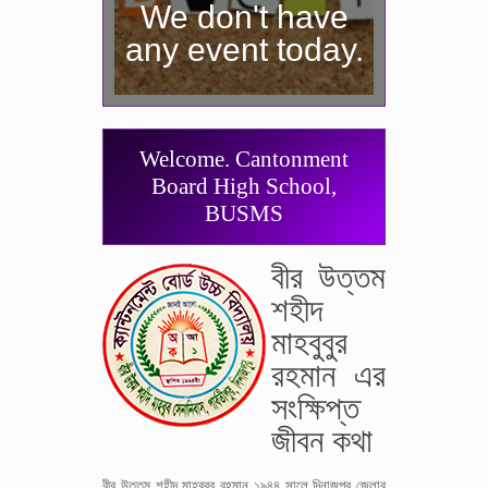
We don't have
any event today.
Welcome. Cantonment
Board High School,
BUSMS
বীর উত্তম
শহীদ
মাহবুবুর
রহমান এর
সংক্ষিপ্ত
জীবন কথা
বীর উত্তম শহীদ মাহবুবুর রহমান ১৯৪৪ সালে দিনাজপুর জেলার